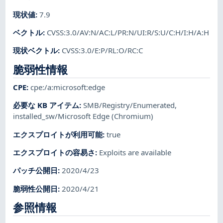
現状値
:
7.9
ベクトル
:
CVSS:3.0/AV:N/AC:L/PR:N/UI:R/S:U/C:H/I:H/A:H
現状ベクトル
:
CVSS:3.0/E:P/RL:O/RC:C
脆弱性情報
CPE
:
cpe:/a:microsoft:edge
必要な KB アイテム
:
SMB/Registry/Enumerated
,
installed_sw/Microsoft Edge (Chromium)
エクスプロイトが利用可能
:
true
エクスプロイトの容易さ
:
Exploits are available
パッチ公開日
:
2020/4/23
脆弱性公開日
:
2020/4/21
参照情報