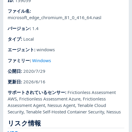
ID
:
139059
ファイル名
:
microsoft_edge_chromium_81_0_416_64.nasl
バージョン
:
1.4
タイプ
:
Local
エージェント
:
windows
ファミリー
:
Windows
公開日
:
2020/7/29
更新日
:
2026/6/16
サポートされているセンサー
:
Frictionless Assessment
AWS
,
Frictionless Assessment Azure
,
Frictionless
Assessment Agent
,
Nessus Agent
,
Tenable Cloud
Security
,
Tenable Self-Hosted Container Security
,
Nessus
リスク情報