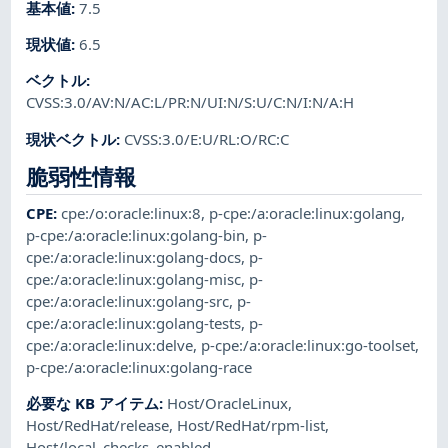
基本値
:
7.5
現状値
:
6.5
ベクトル
:
CVSS:3.0/AV:N/AC:L/PR:N/UI:N/S:U/C:N/I:N/A:H
現状ベクトル
:
CVSS:3.0/E:U/RL:O/RC:C
脆弱性情報
CPE
:
cpe:/o:oracle:linux:8
,
p-cpe:/a:oracle:linux:golang
,
p-cpe:/a:oracle:linux:golang-bin
,
p-
cpe:/a:oracle:linux:golang-docs
,
p-
cpe:/a:oracle:linux:golang-misc
,
p-
cpe:/a:oracle:linux:golang-src
,
p-
cpe:/a:oracle:linux:golang-tests
,
p-
cpe:/a:oracle:linux:delve
,
p-cpe:/a:oracle:linux:go-toolset
,
p-cpe:/a:oracle:linux:golang-race
必要な KB アイテム
:
Host/OracleLinux
,
Host/RedHat/release
,
Host/RedHat/rpm-list
,
Host/local_checks_enabled