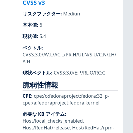
CVSS v3
リスクファクター
:
Medium
基本値
:
6
現状値
:
5.4
ベクトル
:
CVSS:3.0/AV:L/AC:L/PR:H/UI:N/S:U/C:N/I:H/
A:H
現状ベクトル
:
CVSS:3.0/E:P/RL:O/RC:C
脆弱性情報
CPE
:
cpe:/o:fedoraproject:fedora:32
,
p-
cpe:/a:fedoraproject:fedora:kernel
必要な KB アイテム
:
Host/local_checks_enabled
,
Host/RedHat/release
,
Host/RedHat/rpm-