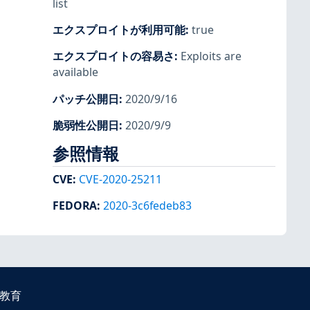
list
エクスプロイトが利用可能
:
true
エクスプロイトの容易さ
:
Exploits are
available
パッチ公開日
:
2020/9/16
脆弱性公開日
:
2020/9/9
参照情報
CVE
:
CVE-2020-25211
FEDORA
:
2020-3c6fedeb83
教育