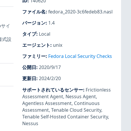
ID
:
140620
ファイル名
:
fedora_2020-3c6fedeb83.nasl
。
バージョン
:
1.4
bサイ
タイプ
:
Local
書式設
エージェント
:
unix
ファミリー
:
Fedora Local Security Checks
公開日
:
2020/9/17
更新日
:
2024/2/20
サポートされているセンサー
:
Frictionless
Assessment Agent
,
Nessus Agent
,
Agentless Assessment
,
Continuous
Assessment
,
Tenable Cloud Security
,
Tenable Self-Hosted Container Security
,
Nessus