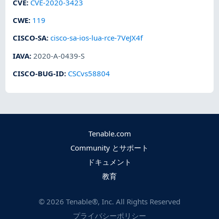
CVE
:
CVE-2020-3423
CWE
:
119
CISCO-SA
:
cisco-sa-ios-lua-rce-7VeJX4f
IAVA
:
2020-A-0439-S
CISCO-BUG-ID
:
CSCvs58804
Tenable.com
Community とサポート
ドキュメント
教育
©
2026
Tenable®, Inc. All Rights Reserved
プライバシーポリシー