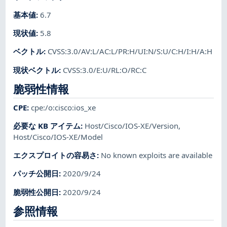
基本値
:
6.7
現状値
:
5.8
ベクトル
:
CVSS:3.0/AV:L/AC:L/PR:H/UI:N/S:U/C:H/I:H/A:H
現状ベクトル
:
CVSS:3.0/E:U/RL:O/RC:C
脆弱性情報
CPE
:
cpe:/o:cisco:ios_xe
必要な KB アイテム
:
Host/Cisco/IOS-XE/Version
,
Host/Cisco/IOS-XE/Model
エクスプロイトの容易さ
:
No known exploits are available
パッチ公開日
:
2020/9/24
脆弱性公開日
:
2020/9/24
参照情報