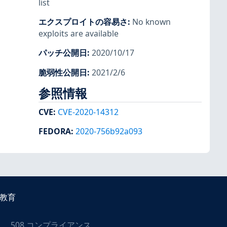
list
エクスプロイトの容易さ
:
No known
exploits are available
パッチ公開日
:
2020/10/17
脆弱性公開日
:
2021/2/6
参照情報
CVE
:
CVE-2020-14312
FEDORA
:
2020-756b92a093
教育
508 コンプライアンス