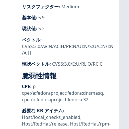
リスクファクター
:
Medium
基本値
:
5.9
現状値
:
5.2
ベクトル
:
CVSS:3.0/AV:N/AC:H/PR:N/UI:N/S:U/C:N/I:N
/A:H
現状ベクトル
:
CVSS:3.0/E:U/RL:O/RC:C
脆弱性情報
CPE
:
p-
cpe:/a:fedoraproject:fedora:dnsmasq
,
cpe:/o:fedoraproject:fedora:32
必要な KB アイテム
:
Host/local_checks_enabled
,
Host/RedHat/release
,
Host/RedHat/rpm-