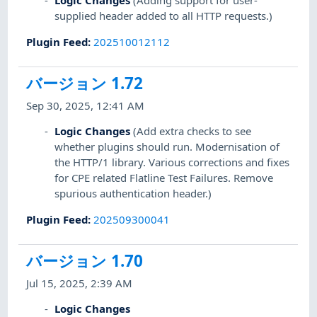
Logic Changes
(Adding support for user-
supplied header added to all HTTP requests.)
Plugin Feed
:
202510012112
バージョン 1.72
Sep 30, 2025, 12:41 AM
Logic Changes
(Add extra checks to see
whether plugins should run. Modernisation of
the HTTP/1 library. Various corrections and fixes
for CPE related Flatline Test Failures. Remove
spurious authentication header.)
Plugin Feed
:
202509300041
バージョン 1.70
Jul 15, 2025, 2:39 AM
Logic Changes