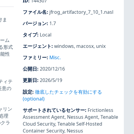
ID
:
144307
ファイル名
:
jfrog_artifactory_7_10_1.nasl
けま
バージョン
:
1.7
タイプ
:
Local
レーム
エージェント
:
windows
,
macosx
,
unix
る形式
可能性
ファミリー
:
Misc.
公開日
:
2020/12/16
更新日
:
2026/5/19
ンティテ
任意の
設定
:
徹底したチェックを有効にする
(optional)
シャリン
サポートされているセンサー
:
Frictionless
処理
Assessment Agent
,
Nessus Agent
,
Tenable
のクラ
Cloud Security
,
Tenable Self-Hosted
Container Security
,
Nessus