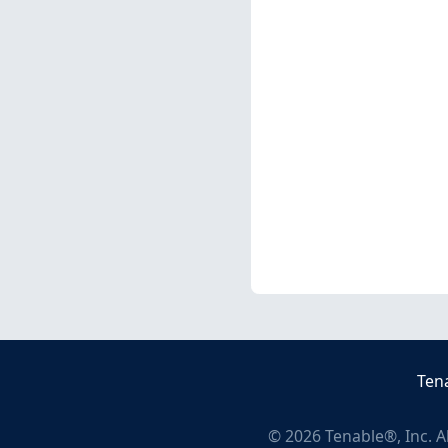
Ten
©
2026
Tenable®, Inc. A