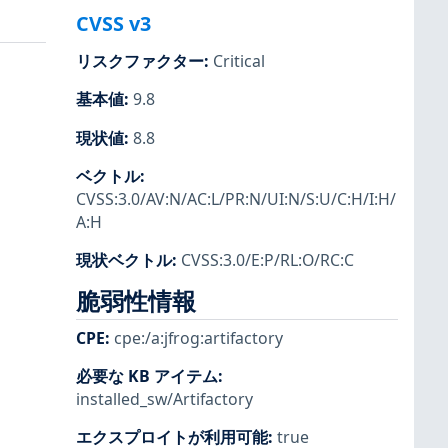
CVSS v3
リスクファクター
:
Critical
基本値
:
9.8
現状値
:
8.8
ベクトル
:
CVSS:3.0/AV:N/AC:L/PR:N/UI:N/S:U/C:H/I:H/
A:H
現状ベクトル
:
CVSS:3.0/E:P/RL:O/RC:C
脆弱性情報
CPE
:
cpe:/a:jfrog:artifactory
必要な KB アイテム
:
installed_sw/Artifactory
エクスプロイトが利用可能
:
true