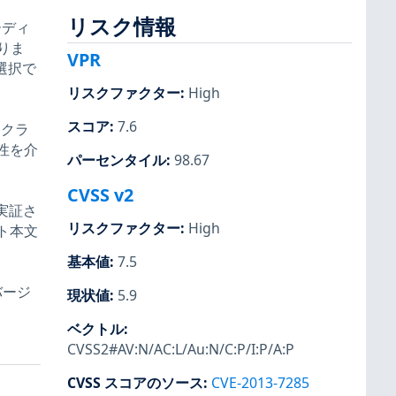
リスク情報
ーディ
りま
VPR
選択で
リスクファクター
:
High
スコア
:
7.6
Dクラ
性を介
パーセンタイル
:
98.67
CVSS v2
ーで実証さ
リスクファクター
:
High
ト本文
基本値
:
7.5
バージ
現状値
:
5.9
ベクトル
:
CVSS2#AV:N/AC:L/Au:N/C:P/I:P/A:P
CVSS スコアのソース
:
CVE-2013-7285