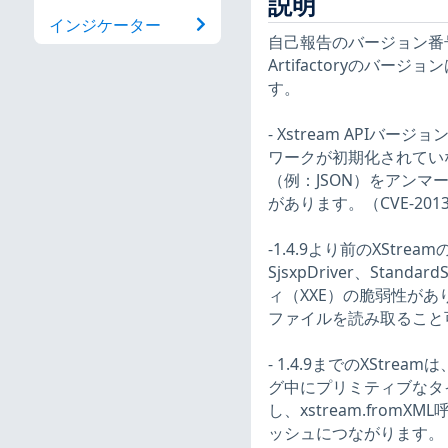
説明
インジケーター
自己報告のバージョン番号
Artifactoryのバ
す。
- Xstream APIバ
ワークが初期化されてい
（例：JSON）をアン
があります。（CVE-2013
-1.4.9より前のXStreamの
SjsxpDriver、Stan
ィ（XXE）の脆弱性が
ファイルを読み取ること可能で
- 1.4.9までのXStr
グ中にプリミティブなタ
し、xstream.fro
ッシュにつながります。（CV