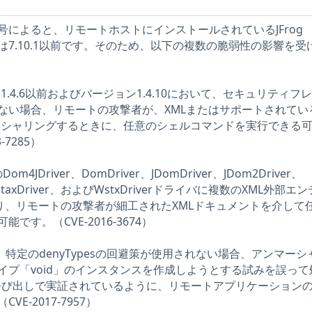
によると、リモートホストにインストールされているJFrog
ージョンは7.10.1以前です。そのため、以下の複数の脆弱性の影響を受
ージョン1.4.6以前およびバージョン1.4.10において、セキュリティフ
ない場合、リモートの攻撃者が、XMLまたはサポートされてい
マーシャリングするときに、任意のシェルコマンドを実行できる
-7285）
Dom4JDriver、DomDriver、JDomDriver、JDom2Driver、
dardStaxDriver、およびWstxDriverドライバに複数のXML外部エ
あり、リモートの攻撃者が細工されたXMLドキュメントを介して
す。（CVE-2016-3674）
eamは、特定のdenyTypesの回避策が使用されない場合、アンマー
イプ「void」のインスタンスを作成しようとする試みを誤って
mXML呼び出しで実証されているように、リモートアプリケーション
E-2017-7957）