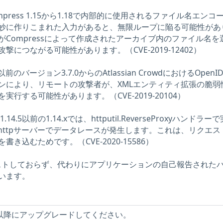
s Compress 1.15から1.18で内部的に使用されるファイル名エンコ
妙に作りこまれた入力があると、無限ループに陥る可能性があ
Compressによって作成されたアーカイブ内のファイル名を
につながる可能性があります。（CVE-2019-12402）
.1以前のバージョン3.7.0からのAtlassian CrowdにおけるOpenI
ンにより、リモートの攻撃者が、XMLエンティティ拡張の脆弱
行する可能性があります。（CVE-2019-20104）
1.14.5以前の1.14.xでは、httputil.ReverseProxyハンドラ
/httpサーバーでデータレースが発生します。これは、リクエス
き込むためです。（CVE-2020-15586）
をテストしておらず、代わりにアプリケーションの自己報告された
います。
y 7.10.1以降にアップグレードしてください。