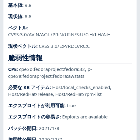
基本値
:
9.8
現状値
:
8.8
ベクトル
:
CVSS:3.0/AV:N/AC:L/PR:N/UI:N/S:U/C:H/I:H/A:H
現状ベクトル
:
CVSS:3.0/E:P/RL:O/RC:C
脆弱性情報
CPE
:
cpe:/o:fedoraproject:fedora:32
,
p-
cpe:/a:fedoraproject:fedora:awstats
必要な KB アイテム
:
Host/local_checks_enabled
,
Host/RedHat/release
,
Host/RedHat/rpm-list
エクスプロイトが利用可能
:
true
エクスプロイトの容易さ
:
Exploits are available
パッチ公開日
:
2021/1/8
脆弱性公開日
:
2020/12/7