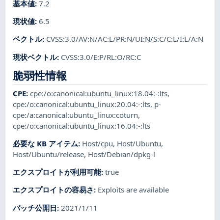
基本値
:
7.2
現状値
:
6.5
ベクトル
:
CVSS:3.0/AV:N/AC:L/PR:N/UI:N/S:C/C:L/I:L/A:N
現状ベクトル
:
CVSS:3.0/E:P/RL:O/RC:C
脆弱性情報
CPE
:
cpe:/o:canonical:ubuntu_linux:18.04:-:lts
,
cpe:/o:canonical:ubuntu_linux:20.04:-:lts
,
p-
cpe:/a:canonical:ubuntu_linux:coturn
,
cpe:/o:canonical:ubuntu_linux:16.04:-:lts
必要な KB アイテム
:
Host/cpu
,
Host/Ubuntu
,
Host/Ubuntu/release
,
Host/Debian/dpkg-l
エクスプロイトが利用可能
:
true
エクスプロイトの容易さ
:
Exploits are available
パッチ公開日
:
2021/1/11