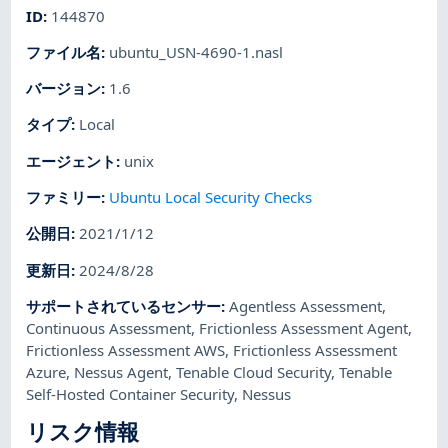
ID
:
144870
ファイル名
:
ubuntu_USN-4690-1.nasl
バージョン
:
1.6
タイプ
:
Local
エージェント
:
unix
ファミリー
:
Ubuntu Local Security Checks
公開日
:
2021/1/12
更新日
:
2024/8/28
サポートされているセンサー
:
Agentless Assessment
,
Continuous Assessment
,
Frictionless Assessment Agent
,
Frictionless Assessment AWS
,
Frictionless Assessment
Azure
,
Nessus Agent
,
Tenable Cloud Security
,
Tenable
Self-Hosted Container Security
,
Nessus
リスク情報