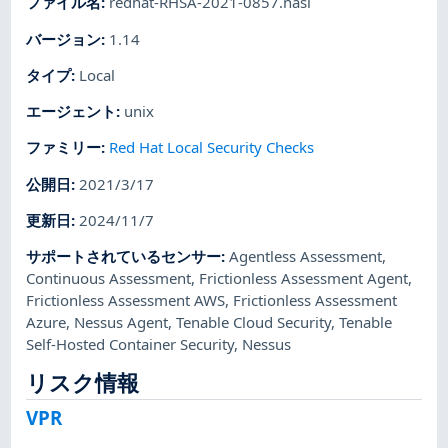
ファイル名
:
redhat-RHSA-2021-0857.nasl
バージョン
:
1.14
タイプ
:
Local
エージェント
:
unix
ファミリー
:
Red Hat Local Security Checks
公開日
:
2021/3/17
更新日
:
2024/11/7
サポートされているセンサー
:
Agentless Assessment
,
Continuous Assessment
,
Frictionless Assessment Agent
,
Frictionless Assessment AWS
,
Frictionless Assessment
Azure
,
Nessus Agent
,
Tenable Cloud Security
,
Tenable
Self-Hosted Container Security
,
Nessus
リスク情報
VPR