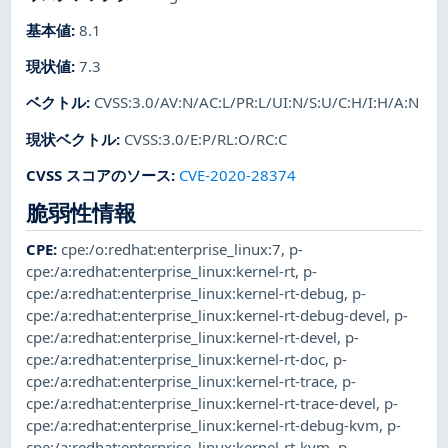
基本値
:
8.1
現状値
:
7.3
ベクトル
:
CVSS:3.0/AV:N/AC:L/PR:L/UI:N/S:U/C:H/I:H/A:N
現状ベクトル
:
CVSS:3.0/E:P/RL:O/RC:C
CVSS スコアのソース
:
CVE-2020-28374
脆弱性情報
CPE
:
cpe:/o:redhat:enterprise_linux:7
,
p-
cpe:/a:redhat:enterprise_linux:kernel-rt
,
p-
cpe:/a:redhat:enterprise_linux:kernel-rt-debug
,
p-
cpe:/a:redhat:enterprise_linux:kernel-rt-debug-devel
,
p-
cpe:/a:redhat:enterprise_linux:kernel-rt-devel
,
p-
cpe:/a:redhat:enterprise_linux:kernel-rt-doc
,
p-
cpe:/a:redhat:enterprise_linux:kernel-rt-trace
,
p-
cpe:/a:redhat:enterprise_linux:kernel-rt-trace-devel
,
p-
cpe:/a:redhat:enterprise_linux:kernel-rt-debug-kvm
,
p-
cpe:/a:redhat:enterprise_linux:kernel-rt-kvm
,
p-