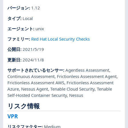
バージョン
:
1.12
タイプ
:
Local
エージェント
:
unix
ファミリー
:
Red Hat Local Security Checks
公開日
:
2021/5/19
更新日
:
2024/11/8
サポートされているセンサー
:
Agentless Assessment
,
Continuous Assessment
,
Frictionless Assessment Agent
,
Frictionless Assessment AWS
,
Frictionless Assessment
Azure
,
Nessus Agent
,
Tenable Cloud Security
,
Tenable
Self-Hosted Container Security
,
Nessus
リスク情報
VPR
リスクファクター
:
Medium