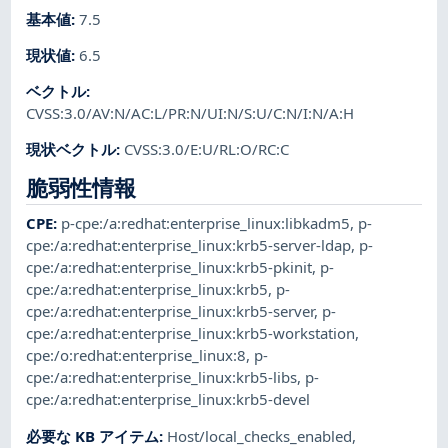
基本値
:
7.5
現状値
:
6.5
ベクトル
:
CVSS:3.0/AV:N/AC:L/PR:N/UI:N/S:U/C:N/I:N/A:H
現状ベクトル
:
CVSS:3.0/E:U/RL:O/RC:C
脆弱性情報
CPE
:
p-cpe:/a:redhat:enterprise_linux:libkadm5
,
p-
cpe:/a:redhat:enterprise_linux:krb5-server-ldap
,
p-
cpe:/a:redhat:enterprise_linux:krb5-pkinit
,
p-
cpe:/a:redhat:enterprise_linux:krb5
,
p-
cpe:/a:redhat:enterprise_linux:krb5-server
,
p-
cpe:/a:redhat:enterprise_linux:krb5-workstation
,
cpe:/o:redhat:enterprise_linux:8
,
p-
cpe:/a:redhat:enterprise_linux:krb5-libs
,
p-
cpe:/a:redhat:enterprise_linux:krb5-devel
必要な KB アイテム
:
Host/local_checks_enabled
,