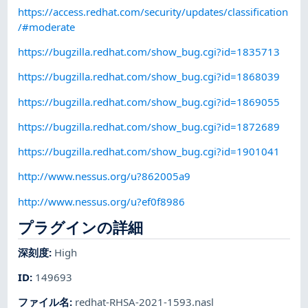
https://access.redhat.com/security/updates/classification
/#moderate
https://bugzilla.redhat.com/show_bug.cgi?id=1835713
https://bugzilla.redhat.com/show_bug.cgi?id=1868039
https://bugzilla.redhat.com/show_bug.cgi?id=1869055
https://bugzilla.redhat.com/show_bug.cgi?id=1872689
https://bugzilla.redhat.com/show_bug.cgi?id=1901041
http://www.nessus.org/u?862005a9
http://www.nessus.org/u?ef0f8986
プラグインの詳細
深刻度
:
High
ID
:
149693
ファイル名
:
redhat-RHSA-2021-1593.nasl