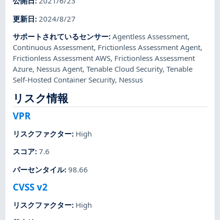
公開日
:
2021/6/23
更新日
:
2024/8/27
サポートされているセンサー
:
Agentless Assessment
,
Continuous Assessment
,
Frictionless Assessment Agent
,
Frictionless Assessment AWS
,
Frictionless Assessment
Azure
,
Nessus Agent
,
Tenable Cloud Security
,
Tenable
Self-Hosted Container Security
,
Nessus
リスク情報
VPR
リスクファクター
:
High
スコア
:
7.6
パーセンタイル
:
98.66
CVSS v2
リスクファクター
:
High