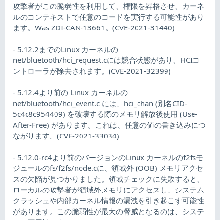
攻撃者がこの脆弱性を利用して、権限を昇格させ、カーネ
ルのコンテキストで任意のコードを実行する可能性があり
ます。Was ZDI-CAN-13661。(CVE-2021-31440)
- 5.12.2までのLinux カーネルの
net/bluetooth/hci_request.cには競合状態があり、HCIコ
ントローラが除去されます。(CVE-2021-32399)
- 5.12.4より前の Linux カーネルの
net/bluetooth/hci_event.c には、hci_chan (別名CID-
5c4c8c954409) を破壊する際のメモリ解放後使用 (Use-
After-Free) があります。これは、任意の値の書き込みにつ
ながります。(CVE-2021-33034)
- 5.12.0-rc4より前のバージョンのLinux カーネルのf2fsモ
ジュールのfs/f2fs/node.cに、領域外 (OOB) メモリアクセ
スの欠陥が見つかりました。領域チェックに失敗すると、
ローカルの攻撃者が領域外メモリにアクセスし、システム
クラッシュや内部カーネル情報の漏洩を引き起こす可能性
があります。この脆弱性が最大の脅威となるのは、システ