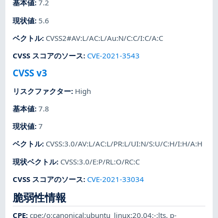
基本値
:
7.2
現状値
:
5.6
ベクトル
:
CVSS2#AV:L/AC:L/Au:N/C:C/I:C/A:C
CVSS スコアのソース
:
CVE-2021-3543
CVSS v3
リスクファクター
:
High
基本値
:
7.8
現状値
:
7
ベクトル
:
CVSS:3.0/AV:L/AC:L/PR:L/UI:N/S:U/C:H/I:H/A:H
現状ベクトル
:
CVSS:3.0/E:P/RL:O/RC:C
CVSS スコアのソース
:
CVE-2021-33034
脆弱性情報
CPE
:
cpe:/o:canonical:ubuntu_linux:20.04:-:lts
,
p-