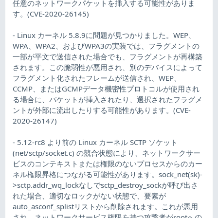
任意のネットワークパケットを挿入する可能性がありま
す。(CVE-2020-26145)
- Linux カーネル 5.8.9に問題が見つかりました。WEP、
WPA、WPA2、およびWPA3の実装では、フラグメントの
一部が平文で送信された場合でも、フラグメントが再構築
されます。この脆弱性が悪用され、別のデバイスによって
フラグメント化されたフレームが送信され、WEP、
CCMP、またはGCMPデータ機密性プロトコルが使用され
る場合に、パケットが挿入されたり、選択されたフラグメ
ントが外部に流出したりする可能性があります。(CVE-
2020-26147)
- 5.12-rc8 より前の Linux カーネル SCTP ソケット
(net/sctp/socket.c) の競合状態により、ネットワークサー
ビスのコンテキストまたは権限のないプロセスからのカー
ネル権限昇格につながる可能性があります。sock_net(sk)-
>sctp.addr_wq_lockなしでsctp_destroy_sockが呼び出さ
れた場合、適切なロックがない状態で、要素が
auto_asconf_splistリストから削除されます。これが悪用
され、ネットワークサービス権限を持つ攻撃者がrootへの