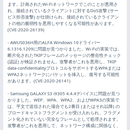
ます。計画されたWi-Fiネットワークでこのことが悪用さ
れ、接続されているクライアントに対するDoS攻撃 (サー
ビス拒否攻撃) が仕掛けられ、接続されているクライアン
トの他の脆弱性を悪用しやすくなる可能性があります。
(CVE-2020-26139)
- AWUS036H用のALFA Windows 10ドライバー
6.1316.1209に問題が見つかりました。Wi-Fiの実装では、
断片化されたTKIPフレームのメッセージの整合性チェック
(認証) が検証されません。攻撃者がこれを悪用し、TKIP
data-confidentialityプロトコルをサポートするWPAまたは
WPA2ネットワークにパケットを挿入し、復号する可能性
があります。(CVE-2020-26141)
- Samsung GALAXY S3 i9305 4.4.4デバイスに問題が見つ
かりました。WEP、WPA、WPA2、およびWPA3の実装で
は、平文で送信された場合でも2番目 (またはそれ以降) の
ブロードキャストフラグメントが受け入れられ、フラグメ
ント化されていない完全なフレームとして処理されます。
攻撃者がこれを悪用して、ネットワーク構成に関係なく、