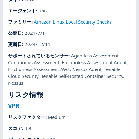
エージェント
:
unix
ファミリー
:
Amazon Linux Local Security Checks
公開日
:
2021/7/1
更新日
:
2024/12/11
サポートされているセンサー
:
Agentless Assessment
,
Continuous Assessment
,
Frictionless Assessment Agent
,
Frictionless Assessment AWS
,
Nessus Agent
,
Tenable
Cloud Security
,
Tenable Self-Hosted Container Security
,
Nessus
リスク情報
VPR
リスクファクター
:
Medium
スコア
:
4.9