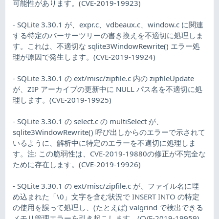
可能性があります。(CVE-2019-19923)
- SQLite 3.30.1 が、expr.c、vdbeaux.c、window.c に関連
する特定のパーサーツリーの書き換えを不適切に処理しま
す。これは、不適切な sqlite3WindowRewrite() エラー処
理が原因で発生します。(CVE-2019-19924)
- SQLite 3.30.1 の ext/misc/zipfile.c 内の zipfileUpdate
が、ZIP アーカイブの更新中に NULL パス名を不適切に処
理します。(CVE-2019-19925)
- SQLite 3.30.1 の select.c の multiSelect が、
sqlite3WindowRewrite() 呼び出しからのエラーで示されて
いるように、解析中に特定のエラーを不適切に処理しま
す。注: この脆弱性は、CVE-2019-19880の修正が不完全な
ために存在します。(CVE-2019-19926)
- SQLite 3.30.1 の ext/misc/zipfile.c が、ファイル名に埋
め込まれた「\0」文字を含む状況で INSERT INTO の特定
の使用を誤って処理し、(たとえば) valgrind で検出できる
メモリ管理エラーを引き起こします。(CVE-2019-19959)