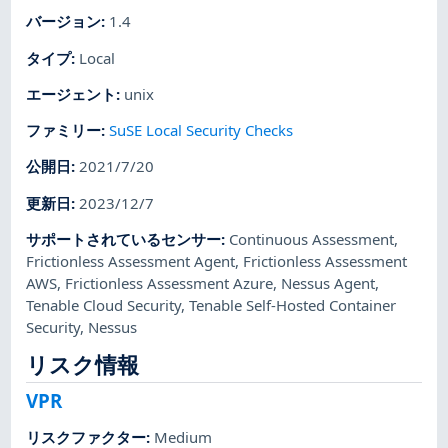
バージョン
:
1.4
タイプ
:
Local
エージェント
:
unix
ファミリー
:
SuSE Local Security Checks
公開日
:
2021/7/20
更新日
:
2023/12/7
サポートされているセンサー
:
Continuous Assessment
,
Frictionless Assessment Agent
,
Frictionless Assessment
AWS
,
Frictionless Assessment Azure
,
Nessus Agent
,
Tenable Cloud Security
,
Tenable Self-Hosted Container
Security
,
Nessus
リスク情報
VPR
リスクファクター
:
Medium