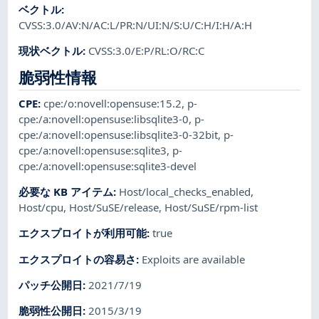
ベクトル
:
CVSS:3.0/AV:N/AC:L/PR:N/UI:N/S:U/C:H/I:H/A:H
現状ベクトル
:
CVSS:3.0/E:P/RL:O/RC:C
脆弱性情報
CPE
:
cpe:/o:novell:opensuse:15.2
,
p-
cpe:/a:novell:opensuse:libsqlite3-0
,
p-
cpe:/a:novell:opensuse:libsqlite3-0-32bit
,
p-
cpe:/a:novell:opensuse:sqlite3
,
p-
cpe:/a:novell:opensuse:sqlite3-devel
必要な KB アイテム
:
Host/local_checks_enabled
,
Host/cpu
,
Host/SuSE/release
,
Host/SuSE/rpm-list
エクスプロイトが利用可能
:
true
エクスプロイトの容易さ
:
Exploits are available
パッチ公開日
:
2021/7/19
脆弱性公開日
:
2015/3/19