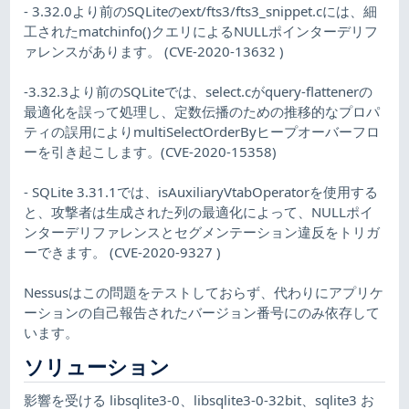
- 3.32.0より前のSQLiteのext/fts3/fts3_snippet.cには、細
工されたmatchinfo()クエリによるNULLポインターデリフ
ァレンスがあります。 (CVE-2020-13632 )
-3.32.3より前のSQLiteでは、select.cがquery-flattenerの
最適化を誤って処理し、定数伝播のための推移的なプロパ
ティの誤用によりmultiSelectOrderByヒープオーバーフロ
ーを引き起こします。(CVE-2020-15358)
- SQLite 3.31.1では、isAuxiliaryVtabOperatorを使用する
と、攻撃者は生成された列の最適化によって、NULLポイ
ンターデリファレンスとセグメンテーション違反をトリガ
ーできます。 (CVE-2020-9327 )
Nessusはこの問題をテストしておらず、代わりにアプリケ
ーションの自己報告されたバージョン番号にのみ依存して
います。
ソリューション
影響を受ける libsqlite3-0、libsqlite3-0-32bit、sqlite3 お