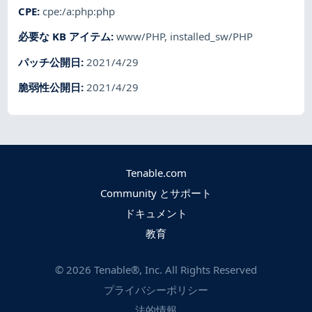
CPE
:
cpe:/a:php:php
必要な KB アイテム
:
www/PHP
,
installed_sw/PHP
パッチ公開日
:
2021/4/29
脆弱性公開日
:
2021/4/29
Tenable.com
Community とサポート
ドキュメント
教育
©
2026
Tenable®, Inc. All Rights Reserved
プライバシーポリシー
法的情報