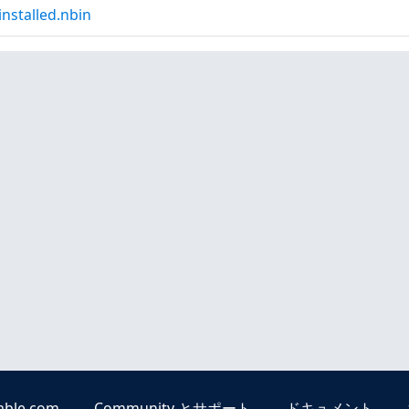
nstalled.nbin
able.com
Community とサポート
ドキュメント