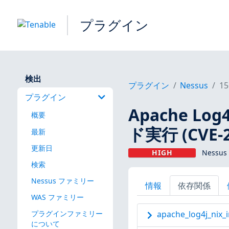
プラグイン
検出
プラグイン
Nessus
15
プラグイン
Apache Lo
概要
ド実行 (CVE-2
最新
更新日
HIGH
Nessus
検索
Nessus ファミリー
情報
依存関係
WAS ファミリー
プラグインファミリー
apache_log4j_nix_i
について