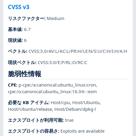
CVSS v3
リスクファクター
:
Medium
基本値
:
6.7
現状値
:
6
ベクトル
:
CVSS:3.0/AV:L/AC:L/PR:H/UI:N/S:U/C:H/I:H/A:H
現状ベクトル
:
CVSS:3.0/E:P/RL:O/RC:C
脆弱性情報
CPE
:
p-cpe:/a:canonical:ubuntu_linux:cron
,
cpe:/o:canonical:ubuntu_linux:16.04:-:esm
必要な KB アイテム
:
Host/cpu
,
Host/Ubuntu
,
Host/Ubuntu/release
,
Host/Debian/dpkg-l
エクスプロイトが利用可能
:
true
エクスプロイトの容易さ
:
Exploits are available