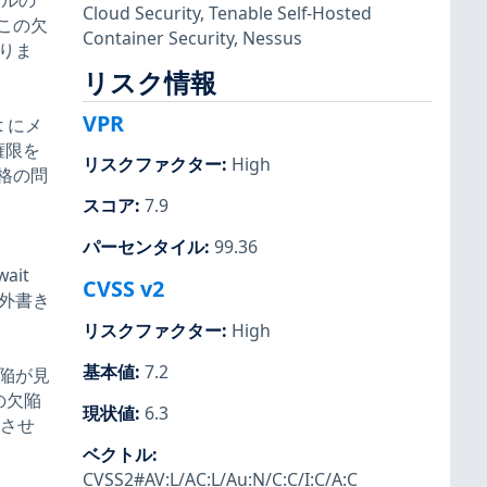
イルの
Cloud Security
,
Tenable Self-Hosted
この欠
Container Security
,
Nessus
りま
リスク情報
VPR
st にメ
権限を
リスクファクター
:
High
格の問
スコア
:
7.9
パーセンタイル
:
99.36
wait
CVSS v2
域外書き
リスクファクター
:
High
基本値
:
7.2
欠陥が見
の欠陥
現状値
:
6.3
格させ
ベクトル
:
CVSS2#AV:L/AC:L/Au:N/C:C/I:C/A:C