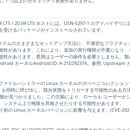
ストに 1 つ以上のセキュリティ更新がありません。
4 LTS / 20.04 LTS ホストには、USN-5297-1 のアドバイザリ
を受けるパッケージがインストールされています。
ブシステムのさまざまなセットアップ方法に、不適切なフラグチェ
能性があります。これにより、追加の実行権限が不要になり、
能性があります。悪用はユーザーの操作を必要としません。製品
roid カーネルAndroid ID: A-210292376。参照: Upstream
ットファイルハンドラーの Linux カーネルのガベージコレクショ
 fget() を同時に呼び出し、競合状態をトリガーする可能性のある方
ee メモリ欠陥が見つかりました。この欠陥により、ローカル ユーザーが
、システム上で権限を昇格させたりする可能性があります。
より前の Linux カーネルバージョンに影響を与えます。(CVE-2021