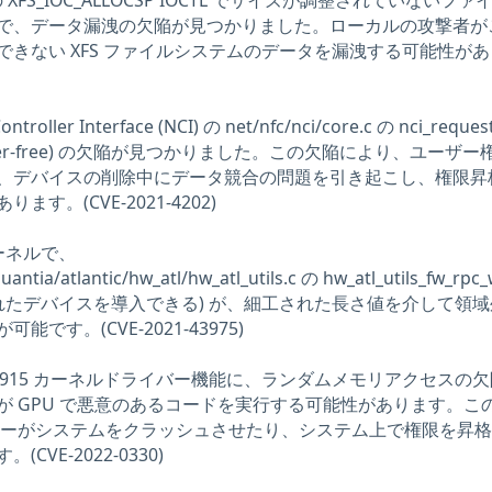
 XFS_IOC_ALLOCSP IOCTL でサイズが調整されていないファ
で、データ漏洩の欠陥が見つかりました。ローカルの攻撃者が
きない XFS ファイルシステムのデータを漏洩する可能性があ
roller Interface (NCI) の net/nfc/nci/core.c の nci_reque
fter-free) の欠陥が見つかりました。この欠陥により、ユーザー
、デバイスの削除中にデータ競合の問題を引き起こし、権限昇
す。(CVE-2021-4202)
 カーネルで、
uantia/atlantic/hw_atl/hw_atl_utils.c の hw_atl_utils_fw_rpc_
れたデバイスを導入できる) が、細工された長さ値を介して領
です。(CVE-2021-43975)
 GPU i915 カーネルドライバー機能に、ランダムメモリアクセスの
が GPU で悪意のあるコードを実行する可能性があります。こ
ザーがシステムをクラッシュさせたり、システム上で権限を昇
VE-2022-0330)