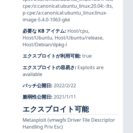
cpe:/o:canonical:ubuntu_linux:20.04:-:lts
,
p-cpe:/a:canonical:ubuntu_linux:linux-
image-5.4.0-1063-gke
必要な KB アイテム
:
Host/cpu
,
Host/Ubuntu
,
Host/Ubuntu/release
,
Host/Debian/dpkg-l
エクスプロイトが利用可能
:
true
エクスプロイトの容易さ
:
Exploits are
available
パッチ公開日
:
2022/2/22
脆弱性公開日
:
2021/1/11
エクスプロイト可能
Metasploit
(vmwgfx Driver File Descriptor
Handling Priv Esc)