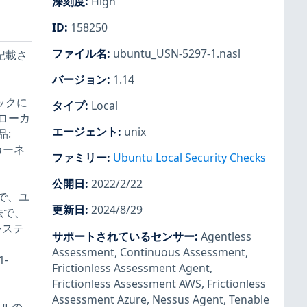
深刻度
:
High
ID
:
158250
ファイル名
:
ubuntu_USN-5297-1.nasl
に記載さ
バージョン
:
1.14
ックに
タイプ
:
Local
ローカ
エージェント
:
unix
:
 カーネ
ファミリー
:
Ubuntu Local Security Checks
公開日
:
2022/2/22
ンで、ユ
更新日
:
2024/8/29
法で、
システ
サポートされているセンサー
:
Agentless
Assessment
,
Continuous Assessment
,
-
Frictionless Assessment Agent
,
Frictionless Assessment AWS
,
Frictionless
Assessment Azure
,
Nessus Agent
,
Tenable