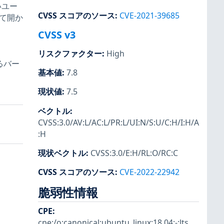
いユー
CVSS スコアのソース
:
CVE-2021-39685
って開か
CVSS v3
リスクファクター
:
High
るバー
基本値
:
7.8
現状値
:
7.5
ベクトル
:
CVSS:3.0/AV:L/AC:L/PR:L/UI:N/S:U/C:H/I:H/A
:H
現状ベクトル
:
CVSS:3.0/E:H/RL:O/RC:C
CVSS スコアのソース
:
CVE-2022-22942
脆弱性情報
CPE
:
cpe:/o:canonical:ubuntu_linux:18.04:-:lts
,