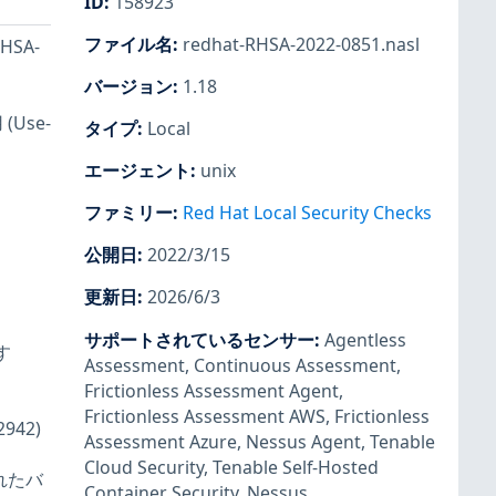
ID
:
158923
ファイル名
:
redhat-RHSA-2022-0851.nasl
HSA-
バージョン
:
1.18
Use-
タイプ
:
Local
エージェント
:
unix
ファミリー
:
Red Hat Local Security Checks
公開日
:
2022/3/15
更新日
:
2026/6/3
サポートされているセンサー
:
Agentless
す
Assessment
,
Continuous Assessment
,
Frictionless Assessment Agent
,
Frictionless Assessment AWS
,
Frictionless
942)
Assessment Azure
,
Nessus Agent
,
Tenable
Cloud Security
,
Tenable Self-Hosted
れたバ
Container Security
,
Nessus