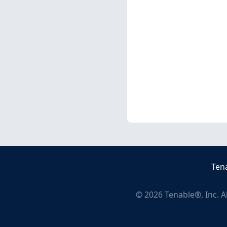
Ten
©
2026
Tenable®, Inc. A