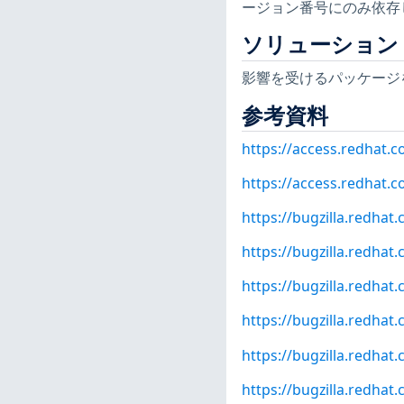
ージョン番号にのみ依存
ソリューション
影響を受けるパッケージ
参考資料
https://access.redhat.
https://access.redhat.c
https://bugzilla.redha
https://bugzilla.redha
https://bugzilla.redha
https://bugzilla.redha
https://bugzilla.redha
https://bugzilla.redha