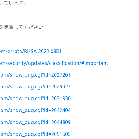
しています。
を更新してください。
com/errata/RHSA-2022:0851
om/security/updates/classification/#important
t.com/show_bug.cgi?id=2027201
t.com/show_bug.cgi?id=2029923
t.com/show_bug.cgi?id=2031930
t.com/show_bug.cgi?id=2042404
t.com/show_bug.cgi?id=2044809
t.com/show_bug.cgi?id=2051505