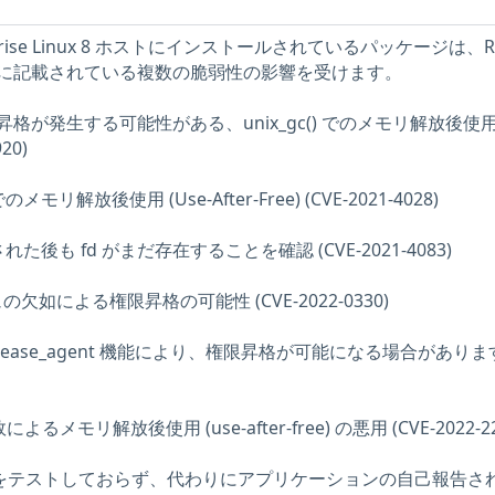
erprise Linux 8 ホストにインストールされているパッケージは、R
バイザリに記載されている複数の脆弱性の影響を受けます。
権限昇格が発生する可能性がある、unix_gc() でのメモリ解放後使用 (
920)
n() でのメモリ解放後使用 (Use-After-Free) (CVE-2021-4028)
 が参照された後も fd がまだ存在することを確認 (CVE-2021-4083)
シュの欠如による権限昇格の可能性 (CVE-2022-0330)
 v1 release_agent 機能により、権限昇格が可能になる場合がありま
の失敗によるメモリ解放後使用 (use-after-free) の悪用 (CVE-2022-22
問題をテストしておらず、代わりにアプリケーションの自己報告さ