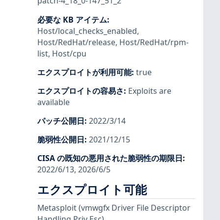
patch-4_18_0-147_51_2
必要な KB アイテム
:
Host/local_checks_enabled
,
Host/RedHat/release
,
Host/RedHat/rpm-
list
,
Host/cpu
エクスプロイトが利用可能
:
true
エクスプロイトの容易さ
:
Exploits are
available
パッチ公開日
:
2022/3/14
脆弱性公開日
:
2021/12/15
CISA の既知の悪用された脆弱性の期限日
:
2022/6/13, 2026/6/5
エクスプロイト可能
Metasploit
(vmwgfx Driver File Descriptor
Handling Priv Esc)