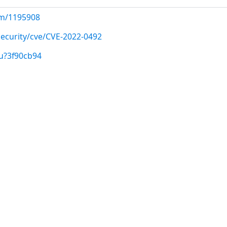
com/1195908
ecurity/cve/CVE-2022-0492
u?3f90cb94