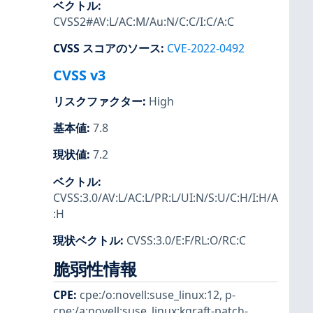
ベクトル
:
CVSS2#AV:L/AC:M/Au:N/C:C/I:C/A:C
CVSS スコアのソース
:
CVE-2022-0492
CVSS v3
リスクファクター
:
High
基本値
:
7.8
現状値
:
7.2
ベクトル
:
CVSS:3.0/AV:L/AC:L/PR:L/UI:N/S:U/C:H/I:H/A
:H
現状ベクトル
:
CVSS:3.0/E:F/RL:O/RC:C
脆弱性情報
CPE
:
cpe:/o:novell:suse_linux:12
,
p-
cpe:/a:novell:suse_linux:kgraft-patch-