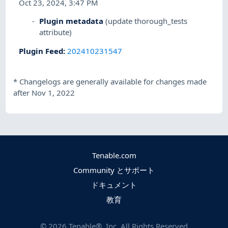
Oct 23, 2024, 3:47 PM
Plugin metadata
(update thorough_tests
attribute)
Plugin Feed
:
202410231547
*
Changelogs are generally available for changes made
after Nov 1, 2022
Tenable.com
Community とサポート
ドキュメント
教育
©
2026
Tenable®, Inc. All Rights Reserved