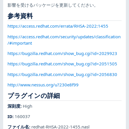
影響を受けるパッケージを更新してください。
参考資料
https://access.redhat.com/errata/RHSA-2022:1455
https://access.redhat.com/security/updates/classification
/#important
https://bugzilla.redhat.com/show_bug.cgi?id=2029923
https://bugzilla.redhat.com/show_bug.cgi?id=2051505
https://bugzilla.redhat.com/show_bug.cgi?id=2056830
http://www.nessus.org/u?230e8f99
プラグインの詳細
深刻度
:
High
ID
:
160037
ファイル名
:
redhat-RHSA-2022-1455.nasl