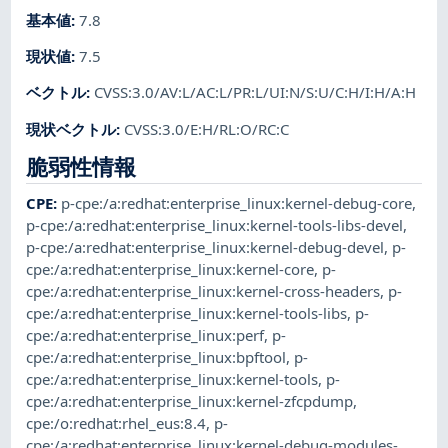
基本値
:
7.8
現状値
:
7.5
ベクトル
:
CVSS:3.0/AV:L/AC:L/PR:L/UI:N/S:U/C:H/I:H/A:H
現状ベクトル
:
CVSS:3.0/E:H/RL:O/RC:C
脆弱性情報
CPE
:
p-cpe:/a:redhat:enterprise_linux:kernel-debug-core
,
p-cpe:/a:redhat:enterprise_linux:kernel-tools-libs-devel
,
p-cpe:/a:redhat:enterprise_linux:kernel-debug-devel
,
p-
cpe:/a:redhat:enterprise_linux:kernel-core
,
p-
cpe:/a:redhat:enterprise_linux:kernel-cross-headers
,
p-
cpe:/a:redhat:enterprise_linux:kernel-tools-libs
,
p-
cpe:/a:redhat:enterprise_linux:perf
,
p-
cpe:/a:redhat:enterprise_linux:bpftool
,
p-
cpe:/a:redhat:enterprise_linux:kernel-tools
,
p-
cpe:/a:redhat:enterprise_linux:kernel-zfcpdump
,
cpe:/o:redhat:rhel_eus:8.4
,
p-
cpe:/a:redhat:enterprise_linux:kernel-debug-modules-