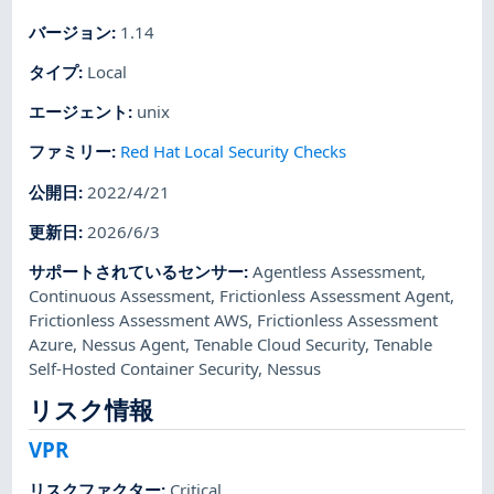
バージョン
:
1.14
タイプ
:
Local
エージェント
:
unix
ファミリー
:
Red Hat Local Security Checks
公開日
:
2022/4/21
更新日
:
2026/6/3
サポートされているセンサー
:
Agentless Assessment
,
Continuous Assessment
,
Frictionless Assessment Agent
,
Frictionless Assessment AWS
,
Frictionless Assessment
Azure
,
Nessus Agent
,
Tenable Cloud Security
,
Tenable
Self-Hosted Container Security
,
Nessus
リスク情報
VPR
リスクファクター
:
Critical