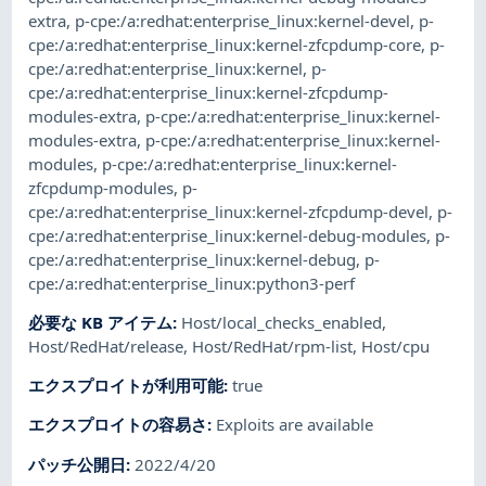
extra
,
p-cpe:/a:redhat:enterprise_linux:kernel-devel
,
p-
cpe:/a:redhat:enterprise_linux:kernel-zfcpdump-core
,
p-
cpe:/a:redhat:enterprise_linux:kernel
,
p-
cpe:/a:redhat:enterprise_linux:kernel-zfcpdump-
modules-extra
,
p-cpe:/a:redhat:enterprise_linux:kernel-
modules-extra
,
p-cpe:/a:redhat:enterprise_linux:kernel-
modules
,
p-cpe:/a:redhat:enterprise_linux:kernel-
zfcpdump-modules
,
p-
cpe:/a:redhat:enterprise_linux:kernel-zfcpdump-devel
,
p-
cpe:/a:redhat:enterprise_linux:kernel-debug-modules
,
p-
cpe:/a:redhat:enterprise_linux:kernel-debug
,
p-
cpe:/a:redhat:enterprise_linux:python3-perf
必要な KB アイテム
:
Host/local_checks_enabled
,
Host/RedHat/release
,
Host/RedHat/rpm-list
,
Host/cpu
エクスプロイトが利用可能
:
true
エクスプロイトの容易さ
:
Exploits are available
パッチ公開日
:
2022/4/20