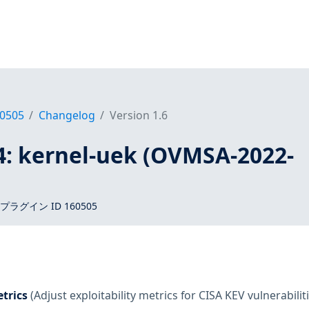
0505
Changelog
Version 1.6
4: kernel-uek (OVMSA-2022-
 プラグイン ID 160505
trics
(Adjust exploitability metrics for CISA KEV vulnerabilit