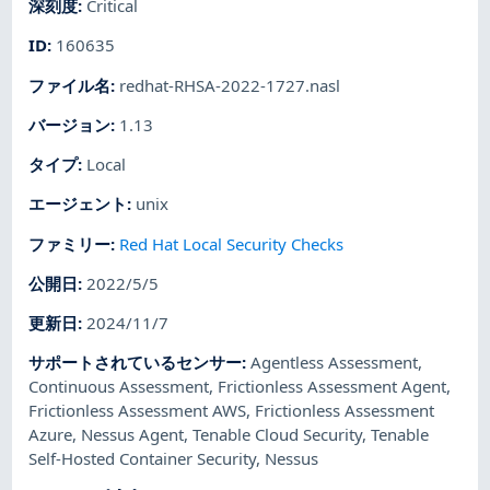
深刻度
:
Critical
ID
:
160635
ファイル名
:
redhat-RHSA-2022-1727.nasl
バージョン
:
1.13
タイプ
:
Local
エージェント
:
unix
ファミリー
:
Red Hat Local Security Checks
公開日
:
2022/5/5
更新日
:
2024/11/7
サポートされているセンサー
:
Agentless Assessment
,
Continuous Assessment
,
Frictionless Assessment Agent
,
Frictionless Assessment AWS
,
Frictionless Assessment
Azure
,
Nessus Agent
,
Tenable Cloud Security
,
Tenable
Self-Hosted Container Security
,
Nessus