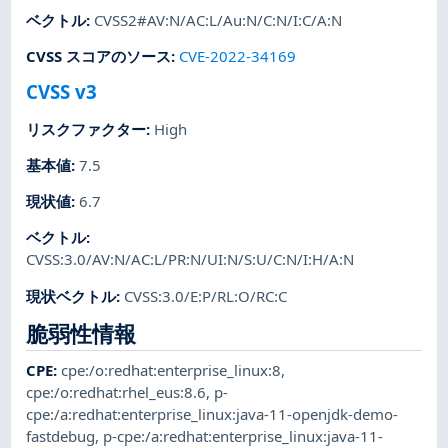
ベクトル
:
CVSS2#AV:N/AC:L/Au:N/C:N/I:C/A:N
CVSS スコアのソース
:
CVE-2022-34169
CVSS v3
リスクファクター
:
High
基本値
:
7.5
現状値
:
6.7
ベクトル
:
CVSS:3.0/AV:N/AC:L/PR:N/UI:N/S:U/C:N/I:H/A:N
現状ベクトル
:
CVSS:3.0/E:P/RL:O/RC:C
脆弱性情報
CPE
:
cpe:/o:redhat:enterprise_linux:8
,
cpe:/o:redhat:rhel_eus:8.6
,
p-
cpe:/a:redhat:enterprise_linux:java-11-openjdk-demo-
fastdebug
,
p-cpe:/a:redhat:enterprise_linux:java-11-