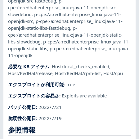
openjdk-src-fastdebug
,
p-
cpe:/a:redhat:enterprise_linux:java-11-openjdk-src-
slowdebug
,
p-cpe:/a:redhat:enterprise_linux:java-11-
openjdk-src
,
p-cpe:/a:redhat:enterprise_linux:java-11-
openjdk-static-libs-fastdebug
,
p-
cpe:/a:redhat:enterprise_linux:java-11-openjdk-static-
libs-slowdebug
,
p-cpe:/a:redhat:enterprise_linux:java-11-
openjdk-static-libs
,
p-cpe:/a:redhat:enterprise_linux:java-
11-openjdk
必要な KB アイテム
:
Host/local_checks_enabled
,
Host/RedHat/release
,
Host/RedHat/rpm-list
,
Host/cpu
エクスプロイトが利用可能
:
true
エクスプロイトの容易さ
:
Exploits are available
パッチ公開日
:
2022/7/21
脆弱性公開日
:
2022/7/19
参照情報