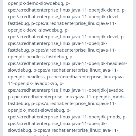
openjdk-demo-slowdebug
,
p-
cpe:/a:redhat:enterprise_linux:java-11-openjdk-demo
,
p-
cpe:/a:redhat:enterprise_linux:java-11-openjdk-devel-
fastdebug
,
p-cpe:/a:redhat:enterprise_linux:java-11-
openjdk-devel-slowdebug
,
p-
cpe:/a:redhat:enterprise_linux:java-11-openjdk-devel
,
p-
cpe:/a:redhat:enterprise_linux:java-11-openjdk-
fastdebug
,
p-cpe:/a:redhat:enterprise_linux:java-11-
openjdk-headless-fastdebug
,
p-
cpe:/a:redhat:enterprise_linux:java-11-openjdk-headless-
slowdebug
,
p-cpe:/a:redhat:enterprise_linux:java-11-
openjdk-headless
,
p-cpe:/a:redhat:enterprise_linux:java-
11-openjdk-javadoc-zip
,
p-
cpe:/a:redhat:enterprise_linux:java-11-openjdk-javadoc
,
p-cpe:/a:redhat:enterprise_linux:java-11-openjdk-jmods-
fastdebug
,
p-cpe:/a:redhat:enterprise_linux:java-11-
openjdk-jmods-slowdebug
,
p-
cpe:/a:redhat:enterprise_linux:java-11-openjdk-jmods
,
p-
cpe:/a:redhat:enterprise_linux:java-11-openjdk-
slowdebug
,
p-cpe:/a:redhat:enterprise_linux:java-11-