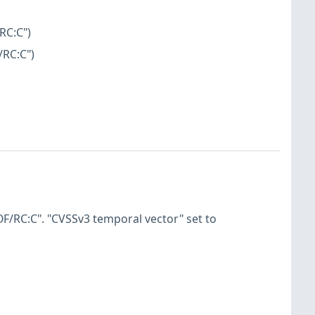
RC:C")
/RC:C")
F/RC:C". "CVSSv3 temporal vector" set to