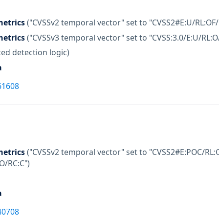
etrics
("CVSSv2 temporal vector" set to "CVSS2#E:U/RL:OF/
etrics
("CVSSv3 temporal vector" set to "CVSS:3.0/E:U/RL:O
ed detection logic)
a
61608
etrics
("CVSSv2 temporal vector" set to "CVSS2#E:POC/RL:O
:O/RC:C")
a
40708