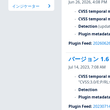
Jun 26, 2026, 4:08 PM
インジケーター
CVSS temporal m
CVSS temporal m
Detection
(updat
Plugin metadat
Plugin Feed
:
2026062
バージョン 1.6
Jul 14, 2023, 7:08 AM
CVSS temporal m
"CVSS:3.0/E:P/RL
Detection
Plugin metadat
Plugin Feed
:
2023071