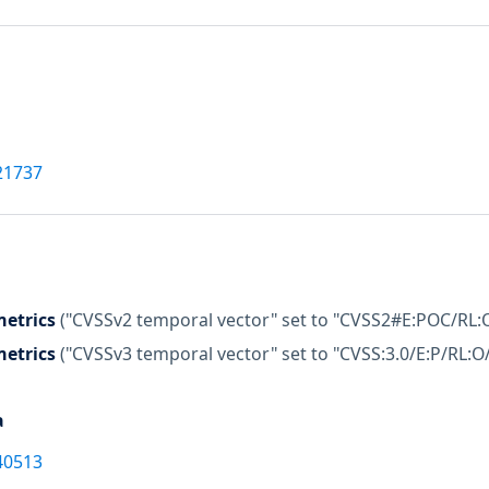
21737
etrics
("CVSSv2 temporal vector" set to "CVSS2#E:POC/RL:
etrics
("CVSSv3 temporal vector" set to "CVSS:3.0/E:P/RL:O
a
40513