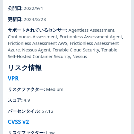
公開日
:
2022/9/1
更新日
:
2024/8/28
サポートされているセンサー
:
Agentless Assessment
,
Continuous Assessment
,
Frictionless Assessment Agent
,
Frictionless Assessment AWS
,
Frictionless Assessment
Azure
,
Nessus Agent
,
Tenable Cloud Security
,
Tenable
Self-Hosted Container Security
,
Nessus
リスク情報
VPR
リスクファクター
:
Medium
スコア
:
4.9
パーセンタイル
:
57.12
CVSS v2
リスクファクター
:
Low