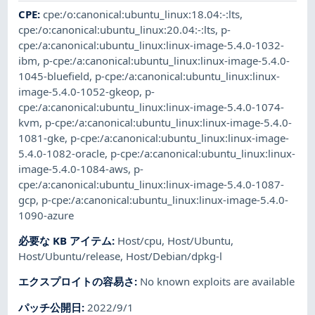
CPE
:
cpe:/o:canonical:ubuntu_linux:18.04:-:lts
,
cpe:/o:canonical:ubuntu_linux:20.04:-:lts
,
p-
cpe:/a:canonical:ubuntu_linux:linux-image-5.4.0-1032-
ibm
,
p-cpe:/a:canonical:ubuntu_linux:linux-image-5.4.0-
1045-bluefield
,
p-cpe:/a:canonical:ubuntu_linux:linux-
image-5.4.0-1052-gkeop
,
p-
cpe:/a:canonical:ubuntu_linux:linux-image-5.4.0-1074-
kvm
,
p-cpe:/a:canonical:ubuntu_linux:linux-image-5.4.0-
1081-gke
,
p-cpe:/a:canonical:ubuntu_linux:linux-image-
5.4.0-1082-oracle
,
p-cpe:/a:canonical:ubuntu_linux:linux-
image-5.4.0-1084-aws
,
p-
cpe:/a:canonical:ubuntu_linux:linux-image-5.4.0-1087-
gcp
,
p-cpe:/a:canonical:ubuntu_linux:linux-image-5.4.0-
1090-azure
必要な KB アイテム
:
Host/cpu
,
Host/Ubuntu
,
Host/Ubuntu/release
,
Host/Debian/dpkg-l
エクスプロイトの容易さ
:
No known exploits are available
パッチ公開日
:
2022/9/1