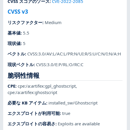
CVSS スコアのソース
:
CVE-2022-2085
CVSS v3
リスクファクター
:
Medium
基本値
:
5.5
現状値
:
5
ベクトル
:
CVSS:3.0/AV:L/AC:L/PR:N/UI:R/S:U/C:N/I:N/A:H
現状ベクトル
:
CVSS:3.0/E:P/RL:O/RC:C
脆弱性情報
CPE
:
cpe:/a:artifex:gpl_ghostscript
,
cpe:/a:artifex:ghostscript
必要な KB アイテム
:
installed_sw/Ghostscript
エクスプロイトが利用可能
:
true
エクスプロイトの容易さ
:
Exploits are available