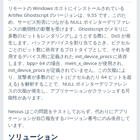
リモートの Windows ホストにインストールされている
Artifex Ghostscript のバージョンは、9.55 です。このた
め、サービス拒否につながる NULL ポインターデリファレ
ンスの脆弱性の影響を受けます。Ghostscript がメモリに
多数のビットをレンダリングしようとする際に、DoS が発
生します。バッファデバイスを割り当てるとき、ピクセル
ごとのビット数に依存するプロトタイプとして、それを使
用するデバイス用に定義された init_device_procs に依存
します。bpp> 64 の場合、mem_x_device が使用され、
init_device_procs が定義されていません。この欠陥によ
り、攻撃者が多数のビット (ピクセルあたり 64 ビットを超
える) を解析することで、NULL ポインターデリファレン
スの欠陥が発生し、アプリケーションがクラッシュする可
能性があります。
Nessus はこの問題をテストしておらず、代わりにアプリ
ケーションが自己報告するバージョン番号にのみ依存して
います。
ソリューション