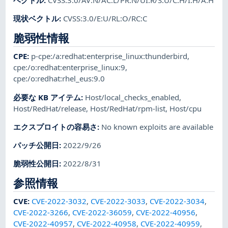
ベクトル
:
CVSS:3.0/AV:N/AC:L/PR:N/UI:R/S:U/C:H/I:H/A:H
現状ベクトル
:
CVSS:3.0/E:U/RL:O/RC:C
脆弱性情報
CPE
:
p-cpe:/a:redhat:enterprise_linux:thunderbird
,
cpe:/o:redhat:enterprise_linux:9
,
cpe:/o:redhat:rhel_eus:9.0
必要な KB アイテム
:
Host/local_checks_enabled
,
Host/RedHat/release
,
Host/RedHat/rpm-list
,
Host/cpu
エクスプロイトの容易さ
:
No known exploits are available
パッチ公開日
:
2022/9/26
脆弱性公開日
:
2022/8/31
参照情報
CVE
:
CVE-2022-3032
,
CVE-2022-3033
,
CVE-2022-3034
,
CVE-2022-3266
,
CVE-2022-36059
,
CVE-2022-40956
,
CVE-2022-40957
,
CVE-2022-40958
,
CVE-2022-40959
,