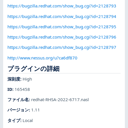
https://bugzilla.redhat.com/show_bug.cgi?id=2128793
https://bugzilla.redhat.com/show_bug.cgi?id=2128794
https://bugzilla.redhat.com/show_bug.cgi?id=2128795
https://bugzilla.redhat.com/show_bug.cgi?id=2128796
https://bugzilla.redhat.com/show_bug.cgi?id=2128797
http://www.nessus.org/u?ca6df870
プラグインの詳細
深刻度
:
High
ID
:
165458
ファイル名
:
redhat-RHSA-2022-6717.nasl
バージョン
:
1.11
タイプ
:
Local