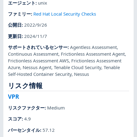
エージェント
:
unix
ファミリー
:
Red Hat Local Security Checks
公開日
:
2022/9/26
更新日
:
2024/11/7
サポートされているセンサー
:
Agentless Assessment
,
Continuous Assessment
,
Frictionless Assessment Agent
,
Frictionless Assessment AWS
,
Frictionless Assessment
Azure
,
Nessus Agent
,
Tenable Cloud Security
,
Tenable
Self-Hosted Container Security
,
Nessus
リスク情報
VPR
リスクファクター
:
Medium
スコア
:
4.9
パーセンタイル
:
57.12