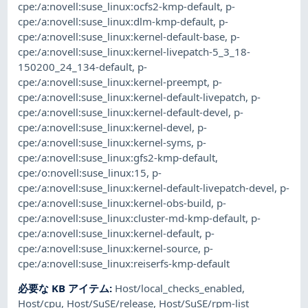
cpe:/a:novell:suse_linux:ocfs2-kmp-default
,
p-
cpe:/a:novell:suse_linux:dlm-kmp-default
,
p-
cpe:/a:novell:suse_linux:kernel-default-base
,
p-
cpe:/a:novell:suse_linux:kernel-livepatch-5_3_18-
150200_24_134-default
,
p-
cpe:/a:novell:suse_linux:kernel-preempt
,
p-
cpe:/a:novell:suse_linux:kernel-default-livepatch
,
p-
cpe:/a:novell:suse_linux:kernel-default-devel
,
p-
cpe:/a:novell:suse_linux:kernel-devel
,
p-
cpe:/a:novell:suse_linux:kernel-syms
,
p-
cpe:/a:novell:suse_linux:gfs2-kmp-default
,
cpe:/o:novell:suse_linux:15
,
p-
cpe:/a:novell:suse_linux:kernel-default-livepatch-devel
,
p-
cpe:/a:novell:suse_linux:kernel-obs-build
,
p-
cpe:/a:novell:suse_linux:cluster-md-kmp-default
,
p-
cpe:/a:novell:suse_linux:kernel-default
,
p-
cpe:/a:novell:suse_linux:kernel-source
,
p-
cpe:/a:novell:suse_linux:reiserfs-kmp-default
必要な KB アイテム
:
Host/local_checks_enabled
,
Host/cpu
,
Host/SuSE/release
,
Host/SuSE/rpm-list