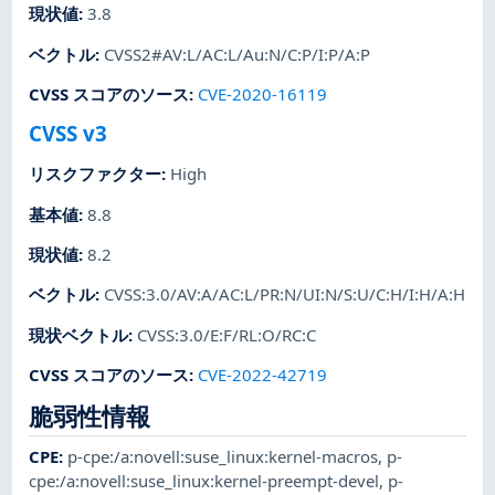
現状値
:
3.8
ベクトル
:
CVSS2#AV:L/AC:L/Au:N/C:P/I:P/A:P
CVSS スコアのソース
:
CVE-2020-16119
CVSS v3
リスクファクター
:
High
基本値
:
8.8
現状値
:
8.2
ベクトル
:
CVSS:3.0/AV:A/AC:L/PR:N/UI:N/S:U/C:H/I:H/A:H
現状ベクトル
:
CVSS:3.0/E:F/RL:O/RC:C
CVSS スコアのソース
:
CVE-2022-42719
脆弱性情報
CPE
:
p-cpe:/a:novell:suse_linux:kernel-macros
,
p-
cpe:/a:novell:suse_linux:kernel-preempt-devel
,
p-