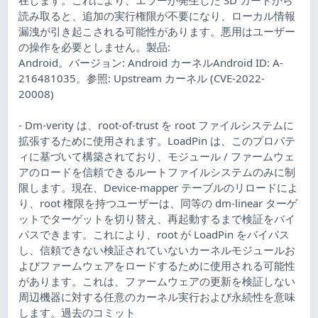
読み取ると、追加の実行権限が不要になり、ローカル情報
漏洩が引き起こされる可能性があります。悪用はユーザー
の操作を必要としません。製品:
Android。バージョン: Android カーネルAndroid ID: A-
216481035。参照: Upstream カーネル (CVE-2022-
20008)
- Dm-verity は、root-of-trust を root ファイルシステムに
拡張するために使用されます。LoadPin は、このプロパテ
ィに基づいて構築されており、モジュール / ファームウェ
アのロードを信頼できるルートファイルシステムのみに制
限します。現在、Device-mapper テーブルのリロードによ
り、root 権限を持つユーザーは、同等の dm-linear ターゲ
ットでターゲットを切り替え、再起動するまで検証をバイ
パスできます。これにより、root が LoadPin をバイパス
し、信頼できない検証されていないカーネルモジュールお
よびファームウェアをロードするために使用される可能性
があります。これは、ファームウェアの更新を検証しない
周辺機器に対する任意のカーネル実行および永続性を意味
します。過去のコミット