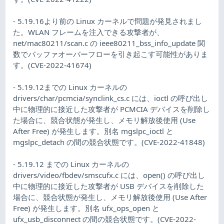
- 5.19.16より前の Linux カーネルで問題が発見されまし
た。WLAN フレームを注入できる攻撃者が、
net/mac80211/scan.c の ieee80211_bss_info_update 関
数でバッファオーバーフローを引き起こす可能性がありま
す。(CVE-2022-41674)
- 5.19.12までの Linux カーネルの
drivers/char/pcmcia/synclink_cs.c には、ioctl の呼び出し
中に物理的に接近した攻撃者が PCMCIA デバイスを削除し
た場合に、競合状態が発生し、メモリ解放後使用 (Use
After Free) が発生します。別名 mgslpc_ioctl と
mgslpc_detach の間の競合状態です。(CVE-2022-41848)
- 5.19.12 までの Linux カーネルの
drivers/video/fbdev/smscufx.c には、open() の呼び出し
中に物理的に接近した攻撃者が USB デバイスを削除した
場合に、競合状態が発生し、メモリ解放後使用 (Use After
Free) が発生します。別名 ufx_ops_open と
ufx_usb_disconnect の間の競合状態です。(CVE-2022-