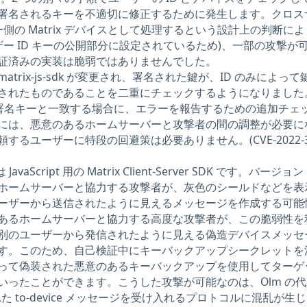
署名されるキーを不適切に修正するために発生します。クロス
ー側の Matrix デバイスとして処理するという設計上の判断により
ーザー ID キーの公開部分に設定されているため)、一部の攻撃が
証済みの実装は脆弱ではありませんでした。
、matrix-js-sdk が変更され、署名された鍵が、ID のみによっ
されたものであることを二重にチェックするようになりました
クロス署名キーと一致する場合に、エラーを報告するための追加チェ
には、悪意のあるホームサーバーと攻撃者の間の調整が必要に
るユーザーに特段の回避策は必要ありません。(CVE-2022-39
DK は JavaScript 用の Matrix Client-Server SDK です。バージョン 
ホームサーバーと協力する攻撃者が、灰色のシールドなどを表
ーザーから送信されたように見えるメッセージを作成する可能
あるホームサーバーと協力する高度な攻撃者が、この脆弱性を
別のユーザーから発信されたように見える偽造デバイスメッセ
す。このため、自己検証中にキーバックアップシークレットを
って偽装された悪意のあるキーバックアップを使用してターゲ
いったことができます。こうした攻撃が可能なのは、Olm の代
された to-device メッセージを受け入れるプロトコルに混乱が生