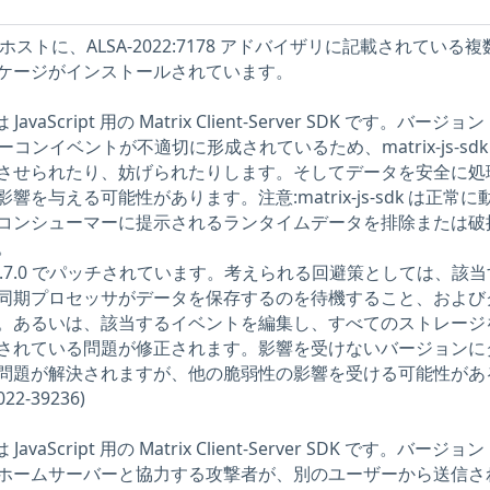
 9 ホストに、ALSA-2022:7178 アドバイザリに記載されている
ケージがインストールされています。
DK は JavaScript 用の Matrix Client-Server SDK です。バージョン
は、ビーコンイベントが不適切に形成されているため、matrix-js-sdk
させられたり、妨げられたりします。そしてデータを安全に処
を与える可能性があります。注意:matrix-js-sdk は正常に
コンシューマーに提示されるランタイムデータを排除または破
。
sdk v19.7.0 でパッチされています。考えられる回避策としては、該
同期プロセッサがデータを保存するのを待機すること、および
。あるいは、該当するイベントを編集し、すべてのストレージ
されている問題が修正されます。影響を受けないバージョンに
問題が解決されますが、他の脆弱性の影響を受ける可能性があ
2-39236)
DK は JavaScript 用の Matrix Client-Server SDK です。バージョン 
ホームサーバーと協力する攻撃者が、別のユーザーから送信さ