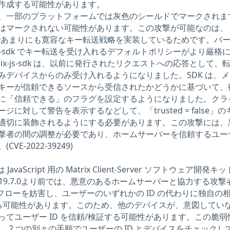
作成する可能性があります。
、一部のプラットフォームでは灰色のシールドでマークされま
はマークされない可能性があります。この攻撃が可能なのは、
 が受信側であまりにも寛容なキー転送戦略を実装しているためです。バ
rix-js-sdk でキー転送を受け入れるデフォルトポリシーがより厳格
ix-js-sdk は、以前に発行されたリクエストへの応答として、
みデバイスからのみ受け入れるようになりました。SDK は、メ
キーが信頼できるソースから受信されたかどうかに基づいて、
に「信頼できる」のフラグを設定するようになりました。クラ
に対して警告を表示するなどして、「trusted = false」の
適切に装飾されるようにする必要があります。この攻撃には、
撃者の間の調整が必要であり、ホームサーバーを信頼するユー
E-2022-39249)
SDK は JavaScript 用の Matrix Client-Server ソフトウェア開発キッ
ン 19.7.0より前では、悪意のあるホームサーバーと協力する攻撃
フローを妨害し、ユーザーのいずれかの ID の代わりに独自の
入する可能性があります。このため、他のデバイスが、意図してい
御によってユーザー ID を信頼/検証する可能性があります。この脆弱
のバグです。2 つの別々の手順でユーザーの ID とデバイスをチェック