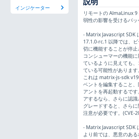
説明
インジケーター
リモートの AlmaLinux
弱性の影響を受けるパッ
- Matrix Javascript S
17.1.0-rc.1 以降で
切に機能することが停止
コンシューマーの機能に影響
ているように見えても、
ている可能性があります
これは matrix-js-
ベントを編集すること、
アントを再起動するです
アするなら、さらに認識
グレードすると、さらに
注意が必要です。(CVE-202
- Matrix Javascript S
より前では、悪意のある