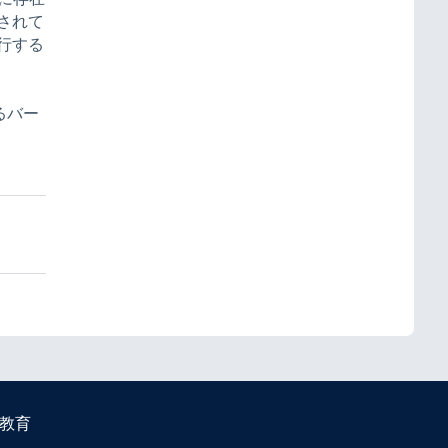
されて
行する
るバー
教育