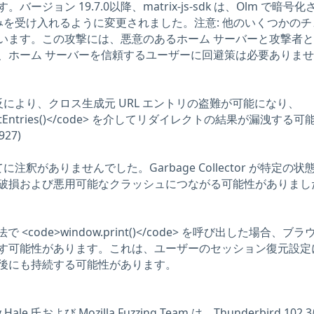
ージョン 19.7.0以降、matrix-js-sdk は、Olm で暗号化
ージのみを受け入れるように変更されました。注意: 他のいくつかの
います。この攻撃には、悪意のあるホーム サーバーと攻撃者
、ホーム サーバーを信頼するユーザーに回避策は必要ありま
反により、クロス生成元 URL エントリの盗難が可能になり、
e.getEntries()</code> を介してリダイレクトの結果が漏洩する
27)
注釈がありませんでした。Garbage Collector が特定の状
破損および悪用可能なクラッシュにつながる可能性がありまし
 <code>window.print()</code> を呼び出した場合、ブ
す可能性があります。これは、ユーザーのセッション復元設定
後にも持続する可能性があります。
y Hale 氏および Mozilla Fuzzing Team は、Thunderbird 102