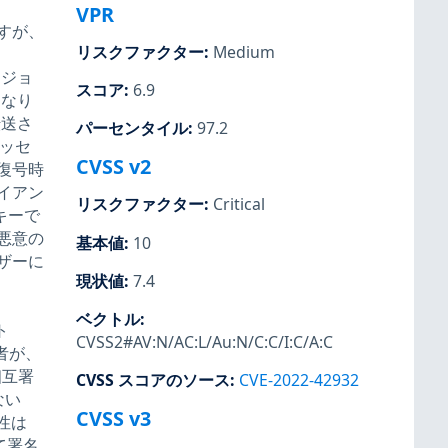
VPR
すが、
リスクファクター
:
Medium
ージョ
スコア
:
6.9
になり
転送さ
パーセンタイル
:
97.2
ッセ
CVSS v2
復号時
イアン
リスクファクター
:
Critical
キーで
悪意の
基本値
:
10
ザーに
現状値
:
7.4
ベクトル
:
ト
CVSS2#AV:N/AC:L/Au:N/C:C/I:C/A:C
者が、
相互署
CVSS スコアのソース
:
CVE-2022-42932
ない
CVSS v3
性は
して署名