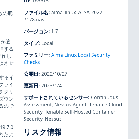
ID
:
166615
ファイル名
:
alma_linux_ALSA-2022-
複数の脆
7178.nasl
バージョン
:
1.7
 が適
タイプ
:
Local
理する
ファミリー
:
Alma Linux Local Security
動作し
Checks
損させ
公開日
:
2022/10/27
当するイ
クライ
更新日
:
2023/1/4
をクリ
サポートされているセンサー
:
Continuous
ダウン
Assessment
,
Nessus Agent
,
Tenable Cloud
るので
Security
,
Tenable Self-Hosted Container
Security
,
Nessus
19.7.0
リスク情報
れたよ