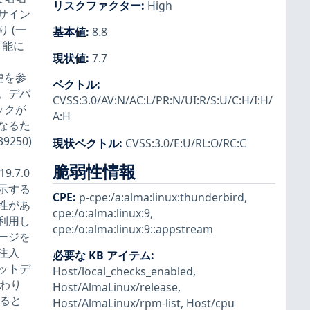
リスクファクター
:
High
サイン
 (一
基本値
:
8.8
可能に
現状値
:
7.7
て鍵を参
ベクトル
:
。デバ
CVSS:3.0/AV:N/AC:L/PR:N/UI:R/S:U/C:H/I:H/
ックが
A:H
なるた
250)
現状ベクトル
:
CVSS:3.0/E:U/RL:O/RC:C
脆弱性情報
19.7.0
示する
CPE
:
p-cpe:/a:alma:linux:thunderbird
,
性があ
cpe:/o:alma:linux:9
,
利用し
cpe:/o:alma:linux:9::appstream
ージを
注入
必要な KB アイテム
:
ットデ
Host/local_checks_enabled
,
わり
Host/AlmaLinux/release
,
じると
Host/AlmaLinux/rpm-list
,
Host/cpu