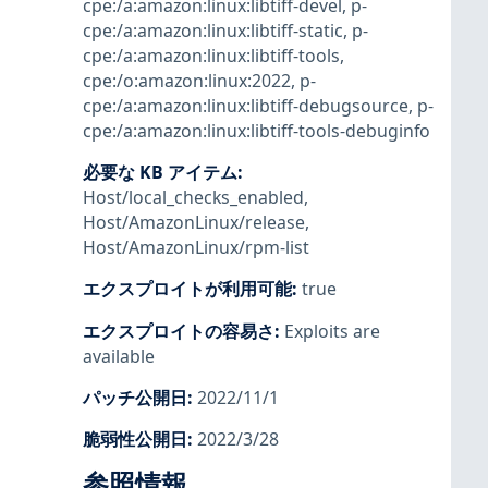
cpe:/a:amazon:linux:libtiff-devel
,
p-
cpe:/a:amazon:linux:libtiff-static
,
p-
cpe:/a:amazon:linux:libtiff-tools
,
cpe:/o:amazon:linux:2022
,
p-
cpe:/a:amazon:linux:libtiff-debugsource
,
p-
cpe:/a:amazon:linux:libtiff-tools-debuginfo
必要な KB アイテム
:
Host/local_checks_enabled
,
Host/AmazonLinux/release
,
Host/AmazonLinux/rpm-list
エクスプロイトが利用可能
:
true
エクスプロイトの容易さ
:
Exploits are
available
パッチ公開日
:
2022/11/1
脆弱性公開日
:
2022/3/28
参照情報