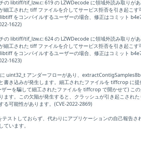
の libtiff/tif_lzw.c: 619 の LZWDecode に領域外読み取り
細工された tiff ファイルを介してサービス拒否を引き起こす
btiff をコンパイルするユーザーの場合、修正はコミット b4e79
2-1622)
の libtiff/tif_lzw.c: 624 の LZWDecode に領域外読み取り
細工された tiff ファイルを介してサービス拒否を引き起こす
btiff をコンパイルするユーザーの場合、修正はコミット b4e79
2-1623)
p ツールに uint32_t アンダーフローがあり、extractContigSamples8b
書き込みが発生します。細工されたファイルを tiffcrop に
ザーを騙して細工されたファイルを tiffcrop で開かせて) こ
ります。この欠陥が発生すると、クラッシュが引き起こされた
能性があります。(CVE-2022-2869)
問題をテストしておらず、代わりにアプリケーションの自己報告さ
しています。