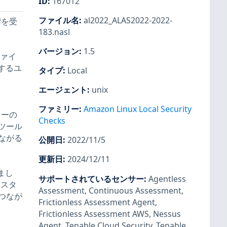
ID
:
167012
ファイル名
:
al2022_ALAS2022-2022-
響を受
183.nasl
バージョン
:
1.5
ファイ
ルするユ
タイプ
:
Local
エージェント
:
unix
ファミリー
:
Amazon Linux Local Security
フローの
Checks
 ツール
ながる
公開日
:
2022/11/5
更新日
:
2024/12/11
りまし
サポートされているセンサー
:
Agentless
、スタ
Assessment
,
Continuous Assessment
,
つなが
Frictionless Assessment Agent
,
Frictionless Assessment AWS
,
Nessus
Agent
,
Tenable Cloud Security
,
Tenable