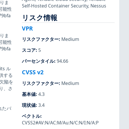
がありま
Self-Hosted Container Security
,
Nessus
可能性
bfa
リスク情報
VPR
がありま
リスクファクター
:
Medium
可能性
bfa
スコア
:
5
パーセンタイル
:
94.66
its ル
CVSS v2
提供する
の欠陥を
リスクファクター
:
Medium
り、さ
基本値
:
4.3
現状値
:
3.4
れたバ
ベクトル
:
CVSS2#AV:N/AC:M/Au:N/C:N/I:N/A:P