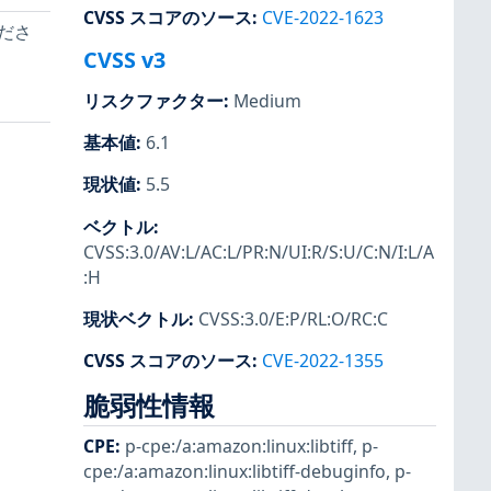
CVSS スコアのソース
:
CVE-2022-1623
くださ
CVSS v3
リスクファクター
:
Medium
基本値
:
6.1
現状値
:
5.5
ベクトル
:
CVSS:3.0/AV:L/AC:L/PR:N/UI:R/S:U/C:N/I:L/A
:H
現状ベクトル
:
CVSS:3.0/E:P/RL:O/RC:C
CVSS スコアのソース
:
CVE-2022-1355
脆弱性情報
CPE
:
p-cpe:/a:amazon:linux:libtiff
,
p-
cpe:/a:amazon:linux:libtiff-debuginfo
,
p-