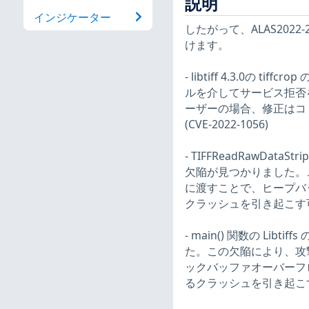
説明
インジケーター
したがって、ALAS202
けます。
- libtiff 4.3.0の
ルを介してサービス拒否を
ーザーの場合、修正はコミッ
(CVE-2022-1056)
- TIFFReadRawDataS
欠陥が見つかりました。この
に渡すことで、ヒープバ
クラッシュを引き起こす可能性
- main() 関数の Lib
た。この欠陥により、攻撃者
ックバッファオーバーフ
るクラッシュを引き起こす可能