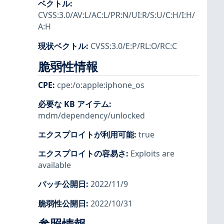
ベクトル
:
CVSS:3.0/AV:L/AC:L/PR:N/UI:R/S:U/C:H/I:H/
A:H
現状ベクトル
:
CVSS:3.0/E:P/RL:O/RC:C
脆弱性情報
CPE
:
cpe:/o:apple:iphone_os
必要な KB アイテム
:
mdm/dependency/unlocked
エクスプロイトが利用可能
:
true
エクスプロイトの容易さ
:
Exploits are
available
パッチ公開日
:
2022/11/9
脆弱性公開日
:
2022/10/31
参照情報