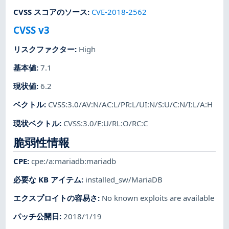
CVSS スコアのソース
:
CVE-2018-2562
CVSS v3
リスクファクター
:
High
基本値
:
7.1
現状値
:
6.2
ベクトル
:
CVSS:3.0/AV:N/AC:L/PR:L/UI:N/S:U/C:N/I:L/A:H
現状ベクトル
:
CVSS:3.0/E:U/RL:O/RC:C
脆弱性情報
CPE
:
cpe:/a:mariadb:mariadb
必要な KB アイテム
:
installed_sw/MariaDB
エクスプロイトの容易さ
:
No known exploits are available
パッチ公開日
:
2018/1/19