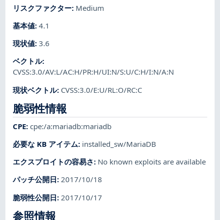
リスクファクター
:
Medium
基本値
:
4.1
現状値
:
3.6
ベクトル
:
CVSS:3.0/AV:L/AC:H/PR:H/UI:N/S:U/C:H/I:N/A:N
現状ベクトル
:
CVSS:3.0/E:U/RL:O/RC:C
脆弱性情報
CPE
:
cpe:/a:mariadb:mariadb
必要な KB アイテム
:
installed_sw/MariaDB
エクスプロイトの容易さ
:
No known exploits are available
パッチ公開日
:
2017/10/18
脆弱性公開日
:
2017/10/17
参照情報