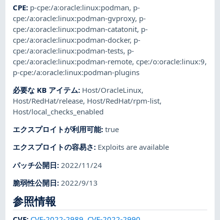
CPE
:
p-cpe:/a:oracle:linux:podman
,
p-
cpe:/a:oracle:linux:podman-gvproxy
,
p-
cpe:/a:oracle:linux:podman-catatonit
,
p-
cpe:/a:oracle:linux:podman-docker
,
p-
cpe:/a:oracle:linux:podman-tests
,
p-
cpe:/a:oracle:linux:podman-remote
,
cpe:/o:oracle:linux:9
,
p-cpe:/a:oracle:linux:podman-plugins
必要な KB アイテム
:
Host/OracleLinux
,
Host/RedHat/release
,
Host/RedHat/rpm-list
,
Host/local_checks_enabled
エクスプロイトが利用可能
:
true
エクスプロイトの容易さ
:
Exploits are available
パッチ公開日
:
2022/11/24
脆弱性公開日
:
2022/9/13
参照情報
CVE
:
CVE-2022-2989
,
CVE-2022-2990