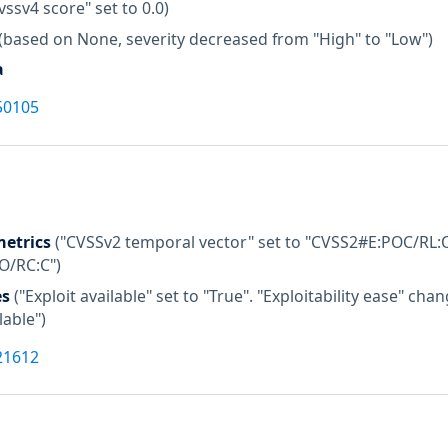
vssv4 score" set to 0.0)
(based on None, severity decreased from "High" to "Low")
a
50105
etrics
("CVSSv2 temporal vector" set to "CVSS2#E:POC/RL:O
:O/RC:C")
es
("Exploit available" set to "True". "Exploitability ease" c
lable")
21612