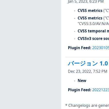
Jan 5, 2023, 6:23 PM
CVSS metrics
("C
CVSS metrics
("
"CVSS:3.0/AV:N/A
CVSS temporal m
CVSSv3 score so
Plugin Feed
:
2023010
バージョン 1.0
Dec 23, 2022, 7:52 PM
New
Plugin Feed
:
2022122
*
Changelogs are genera