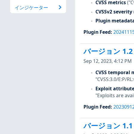
CVSS metrics
("C
インジケーター
CVSSv2 severity
Plugin metadat
Plugin Feed
:
2024111
バージョン 1.2
Sep 12, 2023, 4:12 PM
CVSS temporal m
"CVSS:3.0/E:P/RL
Exploit attribut
"Exploits are avai
Plugin Feed
:
2023091
バージョン 1.1