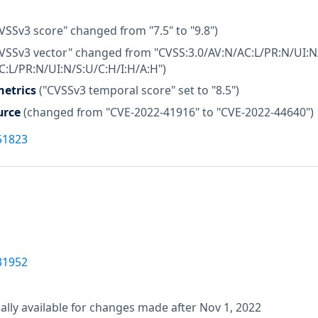
VSSv3 score" changed from "7.5" to "9.8")
CVSSv3 vector" changed from "CVSS:3.0/AV:N/AC:L/PR:N/UI:N/
C:L/PR:N/UI:N/S:U/C:H/I:H/A:H")
etrics
("CVSSv3 temporal score" set to "8.5")
urce
(changed from "CVE-2022-41916" to "CVE-2022-44640")
51823
31952
lly available for changes made after Nov 1, 2022