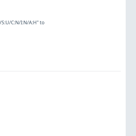
S:U/C:N/I:N/A:H" to