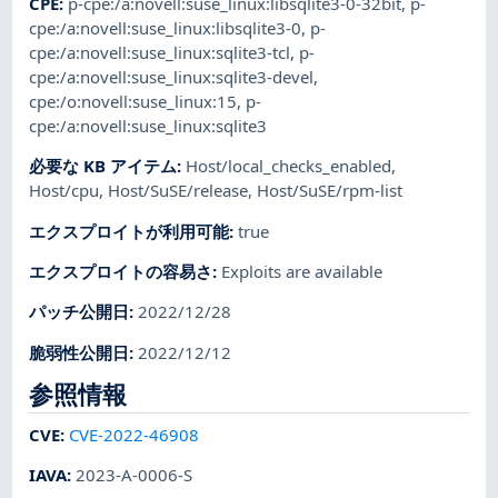
CPE
:
p-cpe:/a:novell:suse_linux:libsqlite3-0-32bit
,
p-
cpe:/a:novell:suse_linux:libsqlite3-0
,
p-
cpe:/a:novell:suse_linux:sqlite3-tcl
,
p-
cpe:/a:novell:suse_linux:sqlite3-devel
,
cpe:/o:novell:suse_linux:15
,
p-
cpe:/a:novell:suse_linux:sqlite3
必要な KB アイテム
:
Host/local_checks_enabled
,
Host/cpu
,
Host/SuSE/release
,
Host/SuSE/rpm-list
エクスプロイトが利用可能
:
true
エクスプロイトの容易さ
:
Exploits are available
パッチ公開日
:
2022/12/28
脆弱性公開日
:
2022/12/12
参照情報
CVE
:
CVE-2022-46908
IAVA
:
2023-A-0006-S