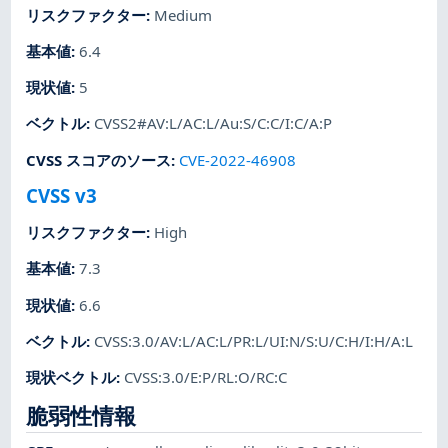
リスクファクター
:
Medium
基本値
:
6.4
現状値
:
5
ベクトル
:
CVSS2#AV:L/AC:L/Au:S/C:C/I:C/A:P
CVSS スコアのソース
:
CVE-2022-46908
CVSS v3
リスクファクター
:
High
基本値
:
7.3
現状値
:
6.6
ベクトル
:
CVSS:3.0/AV:L/AC:L/PR:L/UI:N/S:U/C:H/I:H/A:L
現状ベクトル
:
CVSS:3.0/E:P/RL:O/RC:C
脆弱性情報