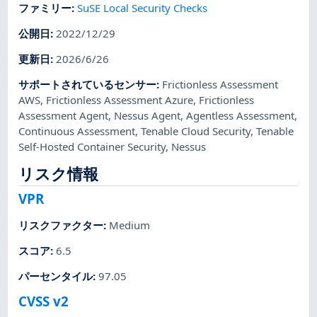
ファミリー
:
SuSE Local Security Checks
公開日
:
2022/12/29
更新日
:
2026/6/26
サポートされているセンサー
:
Frictionless Assessment
AWS
,
Frictionless Assessment Azure
,
Frictionless
Assessment Agent
,
Nessus Agent
,
Agentless Assessment
,
Continuous Assessment
,
Tenable Cloud Security
,
Tenable
Self-Hosted Container Security
,
Nessus
リスク情報
VPR
リスクファクター
:
Medium
スコア
:
6.5
パーセンタイル
:
97.05
CVSS v2