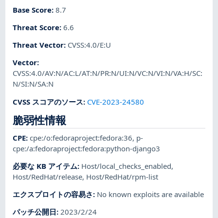
Base Score
:
8.7
Threat Score
:
6.6
Threat Vector
:
CVSS:4.0/E:U
Vector
:
CVSS:4.0/AV:N/AC:L/AT:N/PR:N/UI:N/VC:N/VI:N/VA:H/SC:
N/SI:N/SA:N
CVSS スコアのソース
:
CVE-2023-24580
脆弱性情報
CPE
:
cpe:/o:fedoraproject:fedora:36
,
p-
cpe:/a:fedoraproject:fedora:python-django3
必要な KB アイテム
:
Host/local_checks_enabled
,
Host/RedHat/release
,
Host/RedHat/rpm-list
エクスプロイトの容易さ
:
No known exploits are available
パッチ公開日
:
2023/2/24