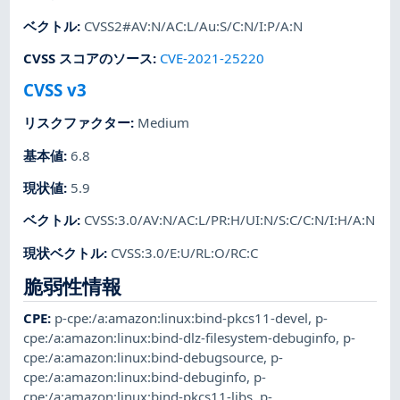
ベクトル
:
CVSS2#AV:N/AC:L/Au:S/C:N/I:P/A:N
CVSS スコアのソース
:
CVE-2021-25220
CVSS v3
リスクファクター
:
Medium
基本値
:
6.8
現状値
:
5.9
ベクトル
:
CVSS:3.0/AV:N/AC:L/PR:H/UI:N/S:C/C:N/I:H/A:N
現状ベクトル
:
CVSS:3.0/E:U/RL:O/RC:C
脆弱性情報
CPE
:
p-cpe:/a:amazon:linux:bind-pkcs11-devel
,
p-
cpe:/a:amazon:linux:bind-dlz-filesystem-debuginfo
,
p-
cpe:/a:amazon:linux:bind-debugsource
,
p-
cpe:/a:amazon:linux:bind-debuginfo
,
p-
cpe:/a:amazon:linux:bind-pkcs11-libs
,
p-