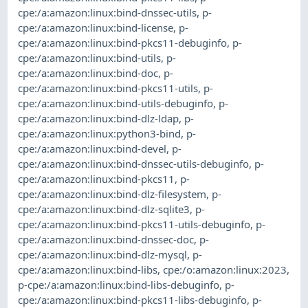
cpe:/a:amazon:linux:bind-dnssec-utils
,
p-
cpe:/a:amazon:linux:bind-license
,
p-
cpe:/a:amazon:linux:bind-pkcs11-debuginfo
,
p-
cpe:/a:amazon:linux:bind-utils
,
p-
cpe:/a:amazon:linux:bind-doc
,
p-
cpe:/a:amazon:linux:bind-pkcs11-utils
,
p-
cpe:/a:amazon:linux:bind-utils-debuginfo
,
p-
cpe:/a:amazon:linux:bind-dlz-ldap
,
p-
cpe:/a:amazon:linux:python3-bind
,
p-
cpe:/a:amazon:linux:bind-devel
,
p-
cpe:/a:amazon:linux:bind-dnssec-utils-debuginfo
,
p-
cpe:/a:amazon:linux:bind-pkcs11
,
p-
cpe:/a:amazon:linux:bind-dlz-filesystem
,
p-
cpe:/a:amazon:linux:bind-dlz-sqlite3
,
p-
cpe:/a:amazon:linux:bind-pkcs11-utils-debuginfo
,
p-
cpe:/a:amazon:linux:bind-dnssec-doc
,
p-
cpe:/a:amazon:linux:bind-dlz-mysql
,
p-
cpe:/a:amazon:linux:bind-libs
,
cpe:/o:amazon:linux:2023
,
p-cpe:/a:amazon:linux:bind-libs-debuginfo
,
p-
cpe:/a:amazon:linux:bind-pkcs11-libs-debuginfo
,
p-