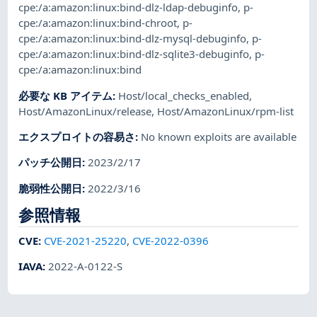
cpe:/a:amazon:linux:bind-dlz-ldap-debuginfo
,
p-
cpe:/a:amazon:linux:bind-chroot
,
p-
cpe:/a:amazon:linux:bind-dlz-mysql-debuginfo
,
p-
cpe:/a:amazon:linux:bind-dlz-sqlite3-debuginfo
,
p-
cpe:/a:amazon:linux:bind
必要な KB アイテム
:
Host/local_checks_enabled
,
Host/AmazonLinux/release
,
Host/AmazonLinux/rpm-list
エクスプロイトの容易さ
:
No known exploits are available
パッチ公開日
:
2023/2/17
脆弱性公開日
:
2022/3/16
参照情報
CVE
:
CVE-2021-25220
,
CVE-2022-0396
IAVA
:
2022-A-0122-S