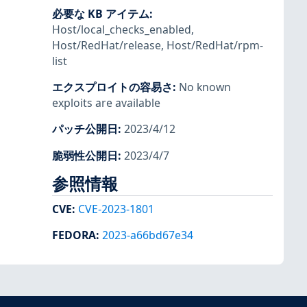
必要な KB アイテム
:
Host/local_checks_enabled
,
Host/RedHat/release
,
Host/RedHat/rpm-
list
エクスプロイトの容易さ
:
No known
exploits are available
パッチ公開日
:
2023/4/12
脆弱性公開日
:
2023/4/7
参照情報
CVE
:
CVE-2023-1801
FEDORA
:
2023-a66bd67e34