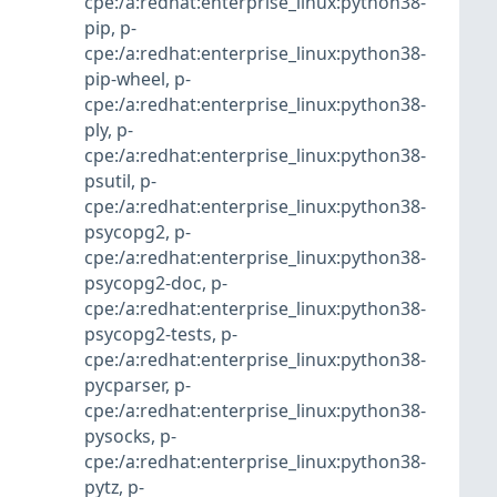
cpe:/a:redhat:enterprise_linux:python38-
pip
,
p-
cpe:/a:redhat:enterprise_linux:python38-
pip-wheel
,
p-
cpe:/a:redhat:enterprise_linux:python38-
ply
,
p-
cpe:/a:redhat:enterprise_linux:python38-
psutil
,
p-
cpe:/a:redhat:enterprise_linux:python38-
psycopg2
,
p-
cpe:/a:redhat:enterprise_linux:python38-
psycopg2-doc
,
p-
cpe:/a:redhat:enterprise_linux:python38-
psycopg2-tests
,
p-
cpe:/a:redhat:enterprise_linux:python38-
pycparser
,
p-
cpe:/a:redhat:enterprise_linux:python38-
pysocks
,
p-
cpe:/a:redhat:enterprise_linux:python38-
pytz
,
p-