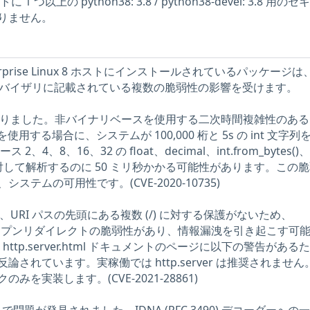
 1 つ以上の python38: 3.8 / python38-devel: 3.8 用の
りません。
terprise Linux 8 ホストにインストールされているパッケージは
63 のアドバイザリに記載されている複数の脆弱性の影響を受けます。
が見つかりました。非バイナリベースを使用する二次時間複雑性のあ
 を使用する場合に、システムが 100,000 桁と 5s の int 文字列
ス 2、4、8、16、32 の float、decimal、int.from_bytes()、i
対して解析するのに 50 ミリ秒かかる可能性があります。この
テムの可用性です。(CVE-2020-10735)
.10 には、URI パスの先頭にある複数 (/) に対する保護がないため、
r.py にオープンリダイレクトの脆弱性があり、情報漏洩を引き起こす可
ttp.server.html ドキュメントのページに以下の警告がある
されています。実稼働では http.server は推奨されません
を実装します。(CVE-2021-28861)