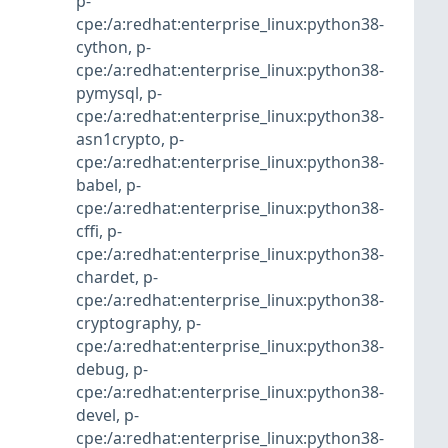
p-
cpe:/a:redhat:enterprise_linux:python38-
cython
,
p-
cpe:/a:redhat:enterprise_linux:python38-
pymysql
,
p-
cpe:/a:redhat:enterprise_linux:python38-
asn1crypto
,
p-
cpe:/a:redhat:enterprise_linux:python38-
babel
,
p-
cpe:/a:redhat:enterprise_linux:python38-
cffi
,
p-
cpe:/a:redhat:enterprise_linux:python38-
chardet
,
p-
cpe:/a:redhat:enterprise_linux:python38-
cryptography
,
p-
cpe:/a:redhat:enterprise_linux:python38-
debug
,
p-
cpe:/a:redhat:enterprise_linux:python38-
devel
,
p-
cpe:/a:redhat:enterprise_linux:python38-