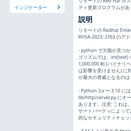
リモートの Red Hat ホストに
ティ更新プログラムがあ
インジケーター
説明
リモートの Redhat En
RHSA-2023: 27
- python で欠陥
ゴリズムでは、int(text)
1,000,000 桁 (バイナリベー
は影響を受けません) に
が最大の脅威となるのは、シス
- Python 3.x 〜 3
lib/http/serve
あります。注意: これは、h
サードパーティによって反論
的なセキュリティチェックのみ