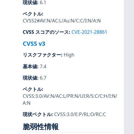
現状値
:
6.1
ベクトル
:
CVSS2#AV:N/AC:L/Au:N/C:C/I:N/A:N
CVSS スコアのソース
:
CVE-2021-28861
CVSS v3
リスクファクター
:
High
基本値
:
7.4
現状値
:
6.7
ベクトル
:
CVSS:3.0/AV:N/AC:L/PR:N/UI:R/S:C/C:H/I:N/
A:N
現状ベクトル
:
CVSS:3.0/E:P/RL:O/RC:C
脆弱性情報