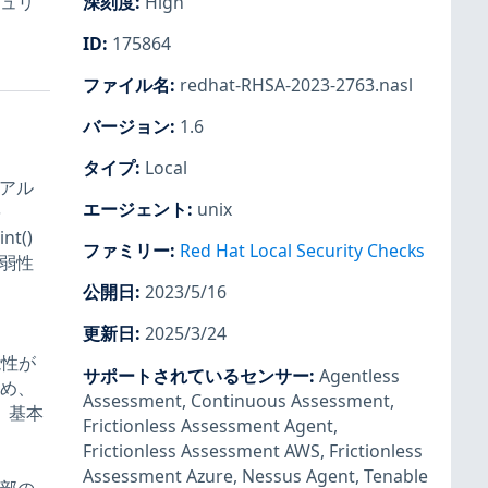
セキュリ
深刻度
:
High
ID
:
175864
ファイル名
:
redhat-RHSA-2023-2763.nasl
、
バージョン
:
1.6
タイプ
:
Local
るアル
エージェント
:
unix
を
nt()
ファミリー
:
Red Hat Local Security Checks
脆弱性
公開日
:
2023/5/16
更新日
:
2025/3/24
能性が
サポートされているセンサー
:
Agentless
ため、
Assessment
,
Continuous Assessment
,
。基本
Frictionless Assessment Agent
,
Frictionless Assessment AWS
,
Frictionless
Assessment Azure
,
Nessus Agent
,
Tenable