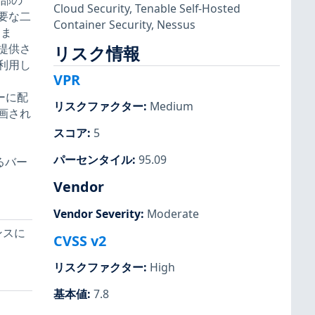
一部の
Cloud Security
,
Tenable Self-Hosted
要な二
Container Security
,
Nessus
りま
提供さ
リスク情報
利用し
VPR
ダーに配
リスクファクター
:
Medium
計画され
スコア
:
5
パーセンタイル
:
95.09
るバー
Vendor
Vendor Severity
:
Moderate
ダンスに
CVSS v2
リスクファクター
:
High
基本値
:
7.8