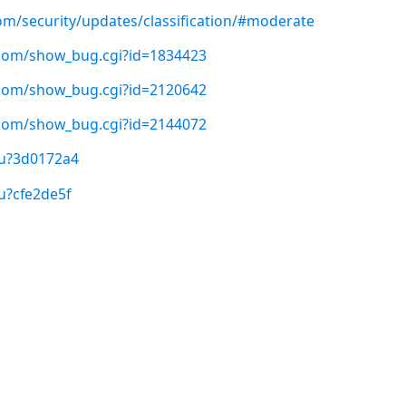
com/security/updates/classification/#moderate
t.com/show_bug.cgi?id=1834423
t.com/show_bug.cgi?id=2120642
t.com/show_bug.cgi?id=2144072
/u?3d0172a4
u?cfe2de5f