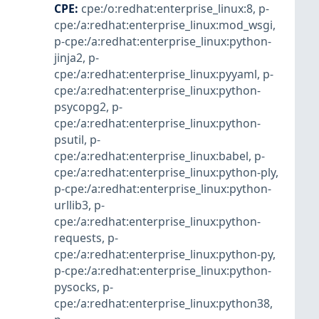
CPE
:
cpe:/o:redhat:enterprise_linux:8
,
p-
cpe:/a:redhat:enterprise_linux:mod_wsgi
,
p-cpe:/a:redhat:enterprise_linux:python-
jinja2
,
p-
cpe:/a:redhat:enterprise_linux:pyyaml
,
p-
cpe:/a:redhat:enterprise_linux:python-
psycopg2
,
p-
cpe:/a:redhat:enterprise_linux:python-
psutil
,
p-
cpe:/a:redhat:enterprise_linux:babel
,
p-
cpe:/a:redhat:enterprise_linux:python-ply
,
p-cpe:/a:redhat:enterprise_linux:python-
urllib3
,
p-
cpe:/a:redhat:enterprise_linux:python-
requests
,
p-
cpe:/a:redhat:enterprise_linux:python-py
,
p-cpe:/a:redhat:enterprise_linux:python-
pysocks
,
p-
cpe:/a:redhat:enterprise_linux:python38
,