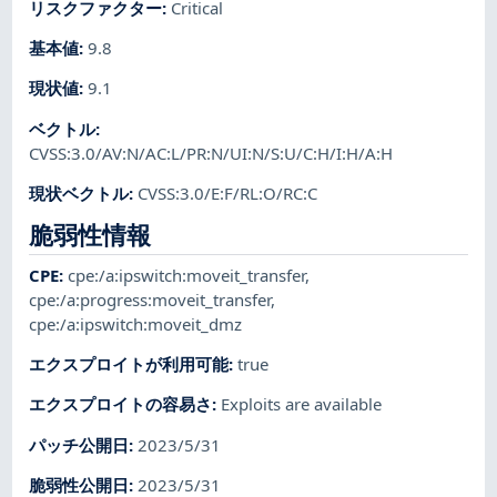
リスクファクター
:
Critical
基本値
:
9.8
現状値
:
9.1
ベクトル
:
CVSS:3.0/AV:N/AC:L/PR:N/UI:N/S:U/C:H/I:H/A:H
現状ベクトル
:
CVSS:3.0/E:F/RL:O/RC:C
脆弱性情報
CPE
:
cpe:/a:ipswitch:moveit_transfer
,
cpe:/a:progress:moveit_transfer
,
cpe:/a:ipswitch:moveit_dmz
エクスプロイトが利用可能
:
true
エクスプロイトの容易さ
:
Exploits are available
パッチ公開日
:
2023/5/31
脆弱性公開日
:
2023/5/31