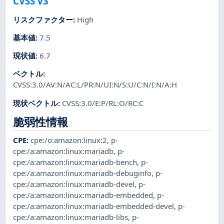
CVSS v3
リスクファクター
:
High
基本値
:
7.5
現状値
:
6.7
ベクトル
:
CVSS:3.0/AV:N/AC:L/PR:N/UI:N/S:U/C:N/I:N/A:H
現状ベクトル
:
CVSS:3.0/E:P/RL:O/RC:C
脆弱性情報
CPE
:
cpe:/o:amazon:linux:2
,
p-
cpe:/a:amazon:linux:mariadb
,
p-
cpe:/a:amazon:linux:mariadb-bench
,
p-
cpe:/a:amazon:linux:mariadb-debuginfo
,
p-
cpe:/a:amazon:linux:mariadb-devel
,
p-
cpe:/a:amazon:linux:mariadb-embedded
,
p-
cpe:/a:amazon:linux:mariadb-embedded-devel
,
p-
cpe:/a:amazon:linux:mariadb-libs
,
p-