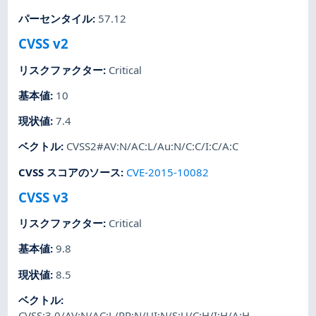
パーセンタイル
:
57.12
CVSS v2
リスクファクター
:
Critical
基本値
:
10
現状値
:
7.4
ベクトル
:
CVSS2#AV:N/AC:L/Au:N/C:C/I:C/A:C
CVSS スコアのソース
:
CVE-2015-10082
CVSS v3
リスクファクター
:
Critical
基本値
:
9.8
現状値
:
8.5
ベクトル
:
CVSS:3.0/AV:N/AC:L/PR:N/UI:N/S:U/C:H/I:H/A:H