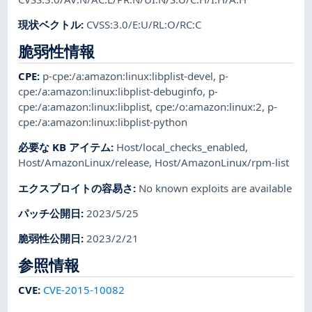
現状ベクトル
:
CVSS:3.0/E:U/RL:O/RC:C
脆弱性情報
CPE
:
p-cpe:/a:amazon:linux:libplist-devel
,
p-
cpe:/a:amazon:linux:libplist-debuginfo
,
p-
cpe:/a:amazon:linux:libplist
,
cpe:/o:amazon:linux:2
,
p-
cpe:/a:amazon:linux:libplist-python
必要な KB アイテム
:
Host/local_checks_enabled
,
Host/AmazonLinux/release
,
Host/AmazonLinux/rpm-list
エクスプロイトの容易さ
:
No known exploits are available
パッチ公開日
:
2023/5/25
脆弱性公開日
:
2023/2/21
参照情報
CVE
:
CVE-2015-10082