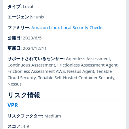
タイプ
:
Local
エージェント
:
unix
ファミリー
:
Amazon Linux Local Security Checks
公開日
:
2023/6/5
更新日
:
2024/12/11
サポートされているセンサー
:
Agentless Assessment
,
Continuous Assessment
,
Frictionless Assessment Agent
,
Frictionless Assessment AWS
,
Nessus Agent
,
Tenable
Cloud Security
,
Tenable Self-Hosted Container Security
,
Nessus
リスク情報
VPR
リスクファクター
:
Medium
スコア
:
4.9