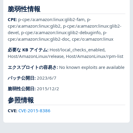
脆弱性情報
CPE
:
p-cpe:/a:amazon:linux:glib2-fam
,
p-
cpe:/a:amazon:linux:glib2
,
p-cpe:/a:amazon:linux:glib2-
devel
,
p-cpe:/a:amazon:linux:glib2-debuginfo
,
p-
cpe:/a:amazon:linux:glib2-doc
,
cpe:/o:amazon:linux
必要な KB アイテム
:
Host/local_checks_enabled
,
Host/AmazonLinux/release
,
Host/AmazonLinux/rpm-list
エクスプロイトの容易さ
:
No known exploits are available
パッチ公開日
:
2023/6/7
脆弱性公開日
:
2015/12/2
参照情報
CVE
:
CVE-2015-8386