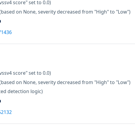
vssv4 score" set to 0.0)
(based on None, severity decreased from "High" to "Low")
a
71436
vssv4 score" set to 0.0)
(based on None, severity decreased from "High" to "Low")
ed detection logic)
a
52132