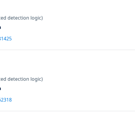
ed detection logic)
a
81425
ed detection logic)
a
62318