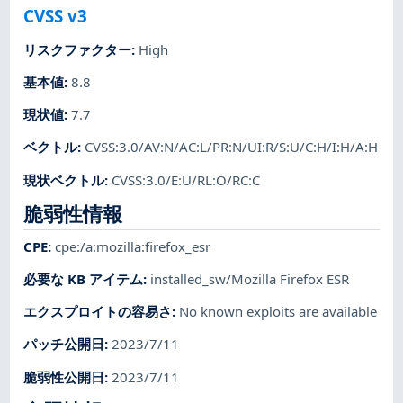
CVSS v3
リスクファクター
:
High
基本値
:
8.8
現状値
:
7.7
ベクトル
:
CVSS:3.0/AV:N/AC:L/PR:N/UI:R/S:U/C:H/I:H/A:H
現状ベクトル
:
CVSS:3.0/E:U/RL:O/RC:C
脆弱性情報
CPE
:
cpe:/a:mozilla:firefox_esr
必要な KB アイテム
:
installed_sw/Mozilla Firefox ESR
エクスプロイトの容易さ
:
No known exploits are available
パッチ公開日
:
2023/7/11
脆弱性公開日
:
2023/7/11