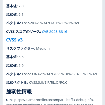
基本値
:
7.8
現状値
:
6.1
ベクトル
:
CVSS2#AV:N/AC:L/Au:N/C:N/I:N/A:C
CVSS スコアのソース
:
CVE-2023-3316
CVSS v3
リスクファクター
:
Medium
基本値
:
6.5
現状値
:
5.9
ベクトル
:
CVSS:3.0/AV:N/AC:L/PR:N/UI:R/S:U/C:N/I:N/A:H
現状ベクトル
:
CVSS:3.0/E:P/RL:O/RC:C
脆弱性情報
CPE
:
p-cpe:/a:amazon:linux:compat-libtiff3-debuginfo
,
cpe:/o:amazon:linux:2
,
p-cpe:/a:amazon:linux:compat-