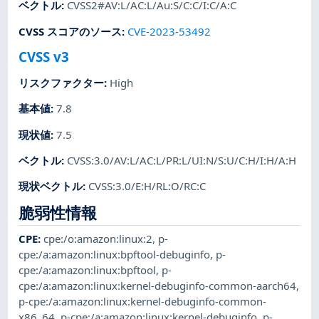
ベクトル
:
CVSS2#AV:L/AC:L/Au:S/C:C/I:C/A:C
CVSS スコアのソース
:
CVE-2023-53492
CVSS v3
リスクファクター
:
High
基本値
:
7.8
現状値
:
7.5
ベクトル
:
CVSS:3.0/AV:L/AC:L/PR:L/UI:N/S:U/C:H/I:H/A:H
現状ベクトル
:
CVSS:3.0/E:H/RL:O/RC:C
脆弱性情報
CPE
:
cpe:/o:amazon:linux:2
,
p-
cpe:/a:amazon:linux:bpftool-debuginfo
,
p-
cpe:/a:amazon:linux:bpftool
,
p-
cpe:/a:amazon:linux:kernel-debuginfo-common-aarch64
,
p-cpe:/a:amazon:linux:kernel-debuginfo-common-
x86_64
,
p-cpe:/a:amazon:linux:kernel-debuginfo
,
p-