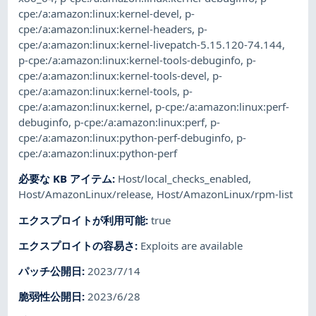
cpe:/a:amazon:linux:kernel-devel
,
p-
cpe:/a:amazon:linux:kernel-headers
,
p-
cpe:/a:amazon:linux:kernel-livepatch-5.15.120-74.144
,
p-cpe:/a:amazon:linux:kernel-tools-debuginfo
,
p-
cpe:/a:amazon:linux:kernel-tools-devel
,
p-
cpe:/a:amazon:linux:kernel-tools
,
p-
cpe:/a:amazon:linux:kernel
,
p-cpe:/a:amazon:linux:perf-
debuginfo
,
p-cpe:/a:amazon:linux:perf
,
p-
cpe:/a:amazon:linux:python-perf-debuginfo
,
p-
cpe:/a:amazon:linux:python-perf
必要な KB アイテム
:
Host/local_checks_enabled
,
Host/AmazonLinux/release
,
Host/AmazonLinux/rpm-list
エクスプロイトが利用可能
:
true
エクスプロイトの容易さ
:
Exploits are available
パッチ公開日
:
2023/7/14
脆弱性公開日
:
2023/6/28