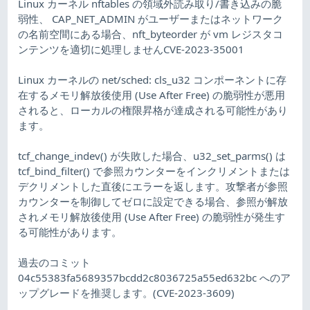
Linux カーネル nftables の領域外読み取り/書き込みの脆
弱性、 CAP_NET_ADMIN がユーザーまたはネットワーク
の名前空間にある場合、nft_byteorder が vm レジスタコ
ンテンツを適切に処理しませんCVE-2023-35001
Linux カーネルの net/sched: cls_u32 コンポーネントに存
在するメモリ解放後使用 (Use After Free) の脆弱性が悪用
されると、ローカルの権限昇格が達成される可能性があり
ます。
tcf_change_indev() が失敗した場合、u32_set_parms() は
tcf_bind_filter() で参照カウンターをインクリメントまたは
デクリメントした直後にエラーを返します。攻撃者が参照
カウンターを制御してゼロに設定できる場合、参照が解放
されメモリ解放後使用 (Use After Free) の脆弱性が発生す
る可能性があります。
過去のコミット
04c55383fa5689357bcdd2c8036725a55ed632bc へのア
ップグレードを推奨します。(CVE-2023-3609)